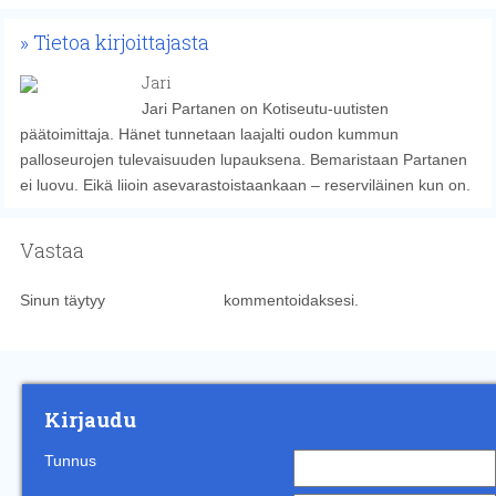
Tietoa kirjoittajasta
Jari
Jari Partanen on Kotiseutu-uutisten
päätoimittaja. Hänet tunnetaan laajalti oudon kummun
palloseurojen tulevaisuuden lupauksena. Bemaristaan Partanen
ei luovu. Eikä liioin asevarastoistaankaan – reserviläinen kun on.
Vastaa
Sinun täytyy
kirjautua sisään
kommentoidaksesi.
Kirjaudu
Tunnus