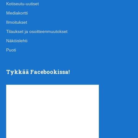
Kotiseutu-uutiset
Mediakortti
Ilmoitukset
Tilaukset ja osoitteenmuutokset
Näköislehti
Puoti
Tykkää Facebookissa!