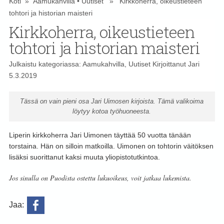
Koti
»
Aamukahvilla
•
Uutiset
» Kirkkoherra, oikeustieteen
tohtori ja historian maisteri
Kirkkoherra, oikeustieteen
tohtori ja historian maisteri
Julkaistu kategoriassa:
Aamukahvilla
,
Uutiset
Kirjoittanut
Jari
5.3.2019
Tässä on vain pieni osa Jari Uimosen kirjoista. Tämä valikoima
löytyy kotoa työhuoneesta.
Liperin kirkkoherra Jari Uimonen täyttää 50 vuotta tänään
torstaina. Hän on silloin matkoilla. Uimonen on tohtorin väitöksen
lisäksi suorittanut kaksi muuta yliopistotutkintoa.
Jos sinulla on Puodista ostettu lukuoikeus, voit jatkaa lukemista.
Jaa: