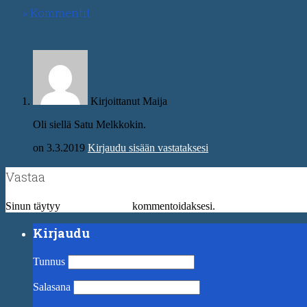
Kommentit
Kirjoittanut Maija
Oli siellä Satu Melkkokin.
on 3.3.2019
Kirjaudu sisään vastataksesi
Vastaa
Sinun täytyy
kirjautua sisään
kommentoidaksesi.
Kirjaudu
Tunnus
Salasana