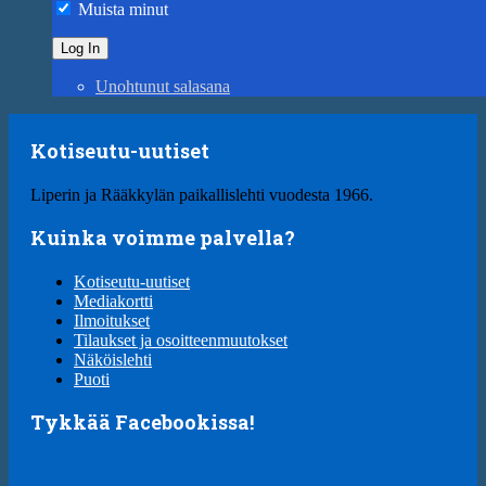
Muista minut
Unohtunut salasana
Kotiseutu-uutiset
Liperin ja Rääkkylän paikallislehti vuodesta 1966.
Kuinka voimme palvella?
Kotiseutu-uutiset
Mediakortti
Ilmoitukset
Tilaukset ja osoitteenmuutokset
Näköislehti
Puoti
Tykkää Facebookissa!