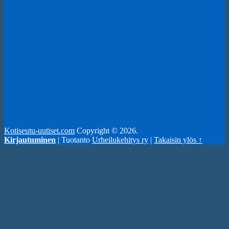
Kotiseutu-uutiset.com
Copyright © 2026.
Kirjautuminen
| Tuotanto
Urheilukehitys ry
|
Takaisin ylös ↑