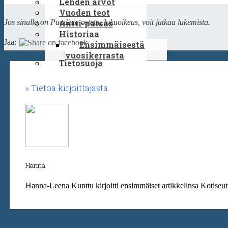
Lehden arvot
Vuoden teot
Antti-patsas
Jos sinulla on Puodista ostettu lukuoikeus, voit jatkaa lukemista.
Historiaa
Jaa:
Ensimmäisestä
vuosikerrasta
Tietosuoja
Tietoa kirjoittajasta
Hanna
Hanna-Leena Kunttu kirjoitti ensimmäiset artikkelinsa Kotiseut