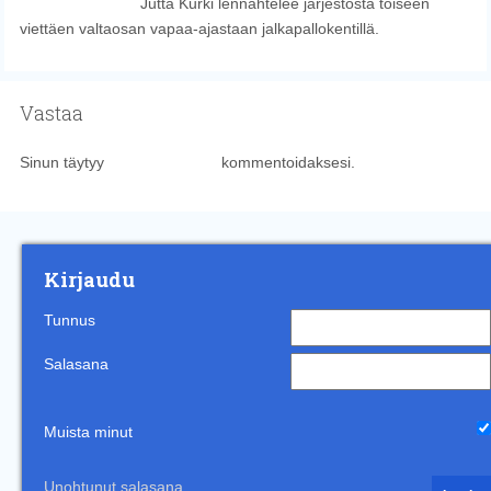
Jutta Kurki lennähtelee järjestöstä toiseen
viettäen valtaosan vapaa-ajastaan jalkapallokentillä.
Vastaa
Sinun täytyy
kirjautua sisään
kommentoidaksesi.
Kirjaudu
Tunnus
Salasana
Muista minut
Unohtunut salasana