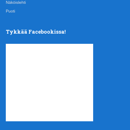
Näköislehti
Puoti
Tykkää Facebookissa!