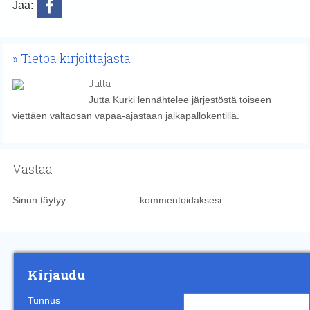
Jaa:
Tietoa kirjoittajasta
Jutta
Jutta Kurki lennähtelee järjestöstä toiseen
viettäen valtaosan vapaa-ajastaan jalkapallokentillä.
Vastaa
Sinun täytyy
kirjautua sisään
kommentoidaksesi.
Kirjaudu
Tunnus