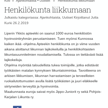
Koti
»
Ajankohtaista
•
Uutiset
» Henkilökunta liikkumaan
Henkilökunta liikkumaan
Julkaistu kategoriassa:
Ajankohtaista
,
Uutiset
Kirjoittanut
Jutta
Kurki
26.2.2019
Liperin Ykkös apteekki on saanut 1000 euroa henkilöstön
hyvinvointiryhmän perustamiseen. Tuen myönsi Kunnossa
kaiken ikää -ohjelma.
Apteekin henkilökunta on jo viime vuoden
aikana aloittanut liikunnan lajikokeiluilla ja henkilökohtaisten
liikuntasuunnitelmien noudattamisella. Tulossa on tiettävästi lisää
lajikokeiluja.
Ohjelma myöntää taloudellista tukea toimijoille, jotka edistävät
työikäisten matalan kynnyksen liikuntatoimintaa. Tavoitteena on
arkisen liikkumisen, liikunnan harrastamisen ja terveellisten
ruokailutottumusten avulla lisätä työikäisten ja juuri eläkkeelle
siirtyneiden terveyttä ja hyvinvointia.
Maakunnasta euroja saivat myös Jippo-Juniorit ry sekä Pohjois-
Karjalan Liikunta ry.