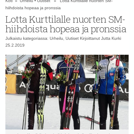
Koti
»
Urheilu
•
Uutiset
» Lotta Kurttilalle nuorten SM-
hiihdoista hopeaa ja pronssia
Lotta Kurttilalle nuorten SM-
hiihdoista hopeaa ja pronssia
Julkaistu kategoriassa:
Urheilu
,
Uutiset
Kirjoittanut
Jutta Kurki
25.2.2019