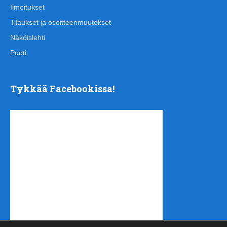
Ilmoitukset
Tilaukset ja osoitteenmuutokset
Näköislehti
Puoti
Tykkää Facebookissa!