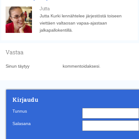
Jutta
Jutta Kurki lennähtelee järjestöstä toiseen
viettäen valtaosan vapaa-ajastaan
jalkapallokentillä.
Vastaa
Sinun täytyy
kirjautua sisään
kommentoidaksesi.
Kirjaudu
Tunnus
Salasana