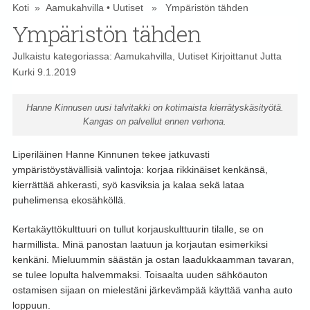
Koti
»
Aamukahvilla
•
Uutiset
» Ympäristön tähden
Ympäristön tähden
Julkaistu kategoriassa:
Aamukahvilla
,
Uutiset
Kirjoittanut
Jutta
Kurki
9.1.2019
Hanne Kinnusen uusi talvitakki on kotimaista kierrätyskäsityötä.
Kangas on palvellut ennen verhona.
Liperiläinen Hanne Kinnunen tekee jatkuvasti
ympäristöystävällisiä valintoja: korjaa rikkinäiset kenkänsä,
kierrättää ahkerasti, syö kasviksia ja kalaa sekä lataa
puhelimensa ekosähköllä.
Kertakäyttökulttuuri on tullut korjauskulttuurin tilalle, se on
harmillista. Minä panostan laatuun ja korjautan esimerkiksi
kenkäni. Mieluummin säästän ja ostan laadukkaamman tavaran,
se tulee lopulta halvemmaksi. Toisaalta uuden sähköauton
ostamisen sijaan on mielestäni järkevämpää käyttää vanha auto
loppuun.