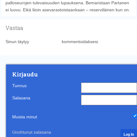
palloseurojen tulevaisuuden lupauksena. Bemaristaan Partanen
ei luovu. Eikä liioin asevarastoistaankaan – reserviläinen kun on.
Vastaa
Sinun täytyy
kirjautua sisään
kommentoidaksesi.
Kirjaudu
Tunnus
Salasana
Muista minut
Unohtunut salasana