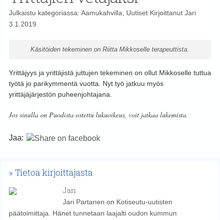
Julkaistu kategoriassa:
Aamukahvilla
,
Uutiset
Kirjoittanut
Jari
3.1.2019
Käsitöiden tekeminen on Riitta Mikkoselle terapeuttista.
Yrittäjyys ja yrittäjistä juttujen tekeminen on ollut Mikkoselle tuttua
työtä jo parikymmentä vuotta. Nyt työ jatkuu myös
yrittäjäjärjestön puheenjohtajana.
Jos sinulla on Puodista ostettu lukuoikeus, voit jatkaa lukemista.
Jaa:
Tietoa kirjoittajasta
Jari
Jari Partanen on Kotiseutu-uutisten
päätoimittaja. Hänet tunnetaan laajalti oudon kummun