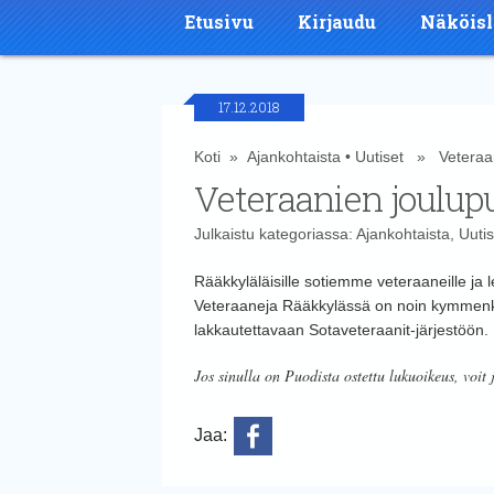
Etusivu
Kirjaudu
Näköisl
17.12.2018
Koti
»
Ajankohtaista
•
Uutiset
» Veteraani
Veteraanien joulup
Julkaistu kategoriassa:
Ajankohtaista
,
Uutis
Rääkkyläläisille sotiemme veteraaneille ja le
Veteraaneja Rääkkylässä on noin kymmenk
lakkautettavaan Sotaveteraanit-järjestöön.
Jos sinulla on Puodista ostettu lukuoikeus, voit 
Jaa: