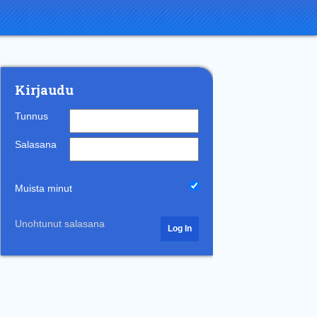
Kirjaudu
Tunnus
Salasana
Muista minut
Unohtunut salasana