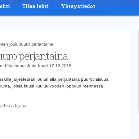
ehti
Tilaa lehti
Yhteystiedot
en joulupuuro perjantaina
uuro perjantaina
et
Kirjoittanut
Jutta Kurki
17.12.2018
skille järjestetään joulun alla perjantaina puurotilaisuus.
unta, joista kuusi kuuluu vuoden loppuun mennessä
jatkaa lukemista.