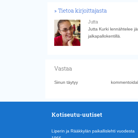
Tietoa kirjoittajasta
Jutta
Jutta Kurki lennähtelee j
jalkapallokentillä.
Vastaa
Sinun täytyy
kirjautua sisään
kommentoidak
Kotiseutu-uutiset
Liperin ja Rääkkylän paikallislehti vuodesta