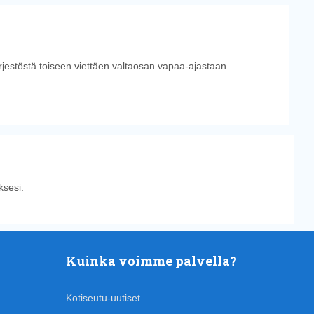
ärjestöstä toiseen viettäen valtaosan vapaa-ajastaan
sesi.
Kuinka voimme palvella?
Kotiseutu-uutiset