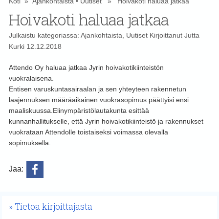
Koti
»
Ajankohtaista
•
Uutiset
» Hoivakoti haluaa jatkaa
Hoivakoti haluaa jatkaa
Julkaistu kategoriassa:
Ajankohtaista
,
Uutiset
Kirjoittanut
Jutta
Kurki
12.12.2018
Attendo Oy haluaa jatkaa Jyrin hoivakotikiinteistön
vuokralaisena.
Entisen varuskuntasairaalan ja sen yhteyteen rakennetun
laajennuksen määräaikainen vuokrasopimus päättyisi ensi
maaliskuussa.
Elinympäristölautakunta esittää
kunnanhallitukselle, että Jyrin hoivakotikiinteistö ja rakennukset
vuokrataan Attendolle toistaiseksi voimassa olevalla
sopimuksella.
Jaa:
Tietoa kirjoittajasta