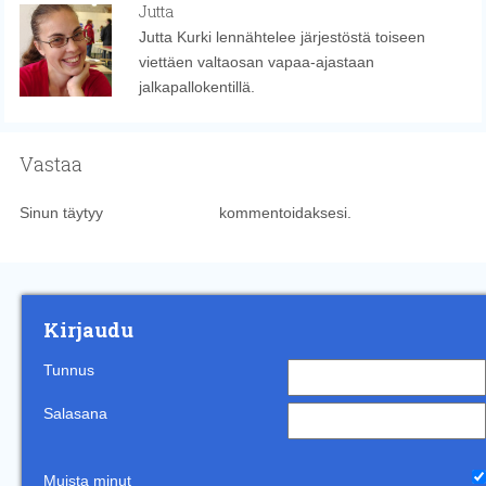
Jutta
Jutta Kurki lennähtelee järjestöstä toiseen
viettäen valtaosan vapaa-ajastaan
jalkapallokentillä.
Vastaa
Sinun täytyy
kirjautua sisään
kommentoidaksesi.
Kirjaudu
Tunnus
Salasana
Muista minut