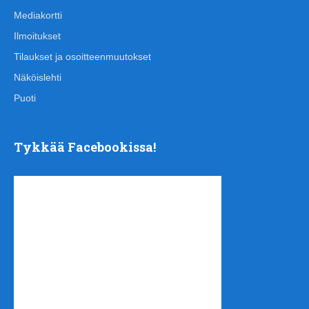
Mediakortti
Ilmoitukset
Tilaukset ja osoitteenmuutokset
Näköislehti
Puoti
Tykkää Facebookissa!