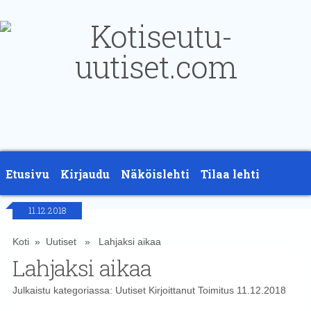
Etusivu
Kirjaudu
Näköislehti
Tilaa lehti
11.12.2018
Yhteystiedot
Koti
»
Uutiset
» Lahjaksi aikaa
Lahjaksi aikaa
Julkaistu kategoriassa:
Uutiset
Kirjoittanut
Toimitus
11.12.2018