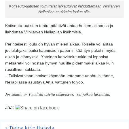
Kotiseutu-uutisten toimittajat jalkautuivat ilahduttamaan Viinijärven
Neliapilan asukkaita joulun alla.
Kotiseutu-uutisten tontut päättivät antaa hetken aikaansa ja
ilahduttaa Viinijärven Neliapilan ikäihmisiä.
Perinteisesti joulu on hyvän mielen aikaa. Toiselle voi antaa
joululahjaksi paitsi kauniiseen paperiin käärityn paketin myös
aikaa ja elämyksiä. Yhteinen kahvittelutuokio tai leppoisa
metsäretki voi nostaa hymyn huulille pidemmäksi aikaa kuin
rasiallinen suklaata.
– Tulisivat vaan ihmiset käymään, ettemme unohtuisi tänne,
Neliapilassa asustava Anja Vattunen toivoo.
Jos sinulla on Puodista ostettu lukuoikeus, voit jatkaa lukemista.
Jaa:
Tietoa kirjoittajasta