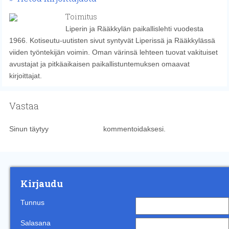
Toimitus
Liperin ja Rääkkylän paikallislehti vuodesta
1966. Kotiseutu-uutisten sivut syntyvät Liperissä ja Rääkkylässä
viiden työntekijän voimin. Oman värinsä lehteen tuovat vakituiset
avustajat ja pitkäaikaisen paikallistuntemuksen omaavat
kirjoittajat.
Vastaa
Sinun täytyy
kirjautua sisään
kommentoidaksesi.
Kirjaudu
Tunnus
Salasana