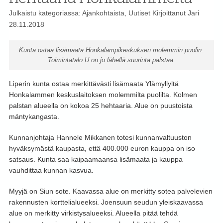
Julkaistu kategoriassa:
Ajankohtaista
,
Uutiset
Kirjoittanut
Jari
28.11.2018
Kunta ostaa lisämaata Honkalampikeskuksen molemmin puolin.
Toimintatalo U on jo lähellä suurinta palstaa.
Liperin kunta ostaa merkittävästi lisämaata Ylämyllyltä
Honkalammen keskuslaitoksen molemmilta puolilta. Kolmen
palstan alueella on kokoa 25 hehtaaria. Alue on puustoista
mäntykangasta.
Kunnanjohtaja Hannele Mikkanen totesi kunnanvaltuuston
hyväksymästä kaupasta, että 400.000 euron kauppa on iso
satsaus. Kunta saa kaipaamaansa lisämaata ja kauppa
vauhdittaa kunnan kasvua.
Myyjä on Siun sote. Kaavassa alue on merkitty sotea palvelevien
rakennusten korttelialueeksi. Joensuun seudun yleiskaavassa
alue on merkitty virkistysalueeksi. Alueella pitää tehdä