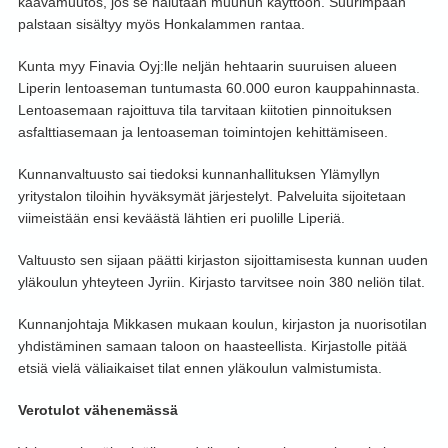
kaavamuutos, jos se halutaan muuhun käyttöön. Suurimpaan
palstaan sisältyy myös Honkalammen rantaa.
Kunta myy Finavia Oyj:lle neljän hehtaarin suuruisen alueen
Liperin lentoaseman tuntumasta 60.000 euron kauppahinnasta.
Lentoasemaan rajoittuva tila tarvitaan kiitotien pinnoituksen
asfalttiasemaan ja lentoaseman toimintojen kehittämiseen.
Kunnanvaltuusto sai tiedoksi kunnanhallituksen Ylämyllyn
yritystalon tiloihin hyväksymät järjestelyt. Palveluita sijoitetaan
viimeistään ensi keväästä lähtien eri puolille Liperiä.
Valtuusto sen sijaan päätti kirjaston sijoittamisesta kunnan uuden
yläkoulun yhteyteen Jyriin. Kirjasto tarvitsee noin 380 neliön tilat.
Kunnanjohtaja Mikkasen mukaan koulun, kirjaston ja nuorisotilan
yhdistäminen samaan taloon on haasteellista. Kirjastolle pitää
etsiä vielä väliaikaiset tilat ennen yläkoulun valmistumista.
Verotulot vähenemässä