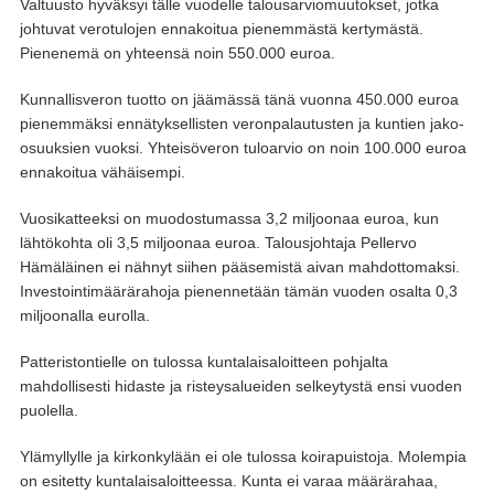
Valtuusto hyväksyi tälle vuodelle talousarviomuutokset, jotka
johtuvat verotulojen ennakoitua pienemmästä kertymästä.
Pienenemä on yhteensä noin 550.000 euroa.
Kunnallisveron tuotto on jäämässä tänä vuonna 450.000 euroa
pienemmäksi ennätyksellisten veronpalautusten ja kuntien jako-
osuuksien vuoksi. Yhteisöveron tuloarvio on noin 100.000 euroa
ennakoitua vähäisempi.
Vuosikatteeksi on muodostumassa 3,2 miljoonaa euroa, kun
lähtökohta oli 3,5 miljoonaa euroa. Talousjohtaja Pellervo
Hämäläinen ei nähnyt siihen pääsemistä aivan mahdottomaksi.
Investointimäärärahoja pienennetään tämän vuoden osalta 0,3
miljoonalla eurolla.
Patteristontielle on tulossa kuntalaisaloitteen pohjalta
mahdollisesti hidaste ja risteysalueiden selkeytystä ensi vuoden
puolella.
Ylämyllylle ja kirkonkylään ei ole tulossa koirapuistoja. Molempia
on esitetty kuntalaisaloitteessa. Kunta ei varaa määrärahaa,