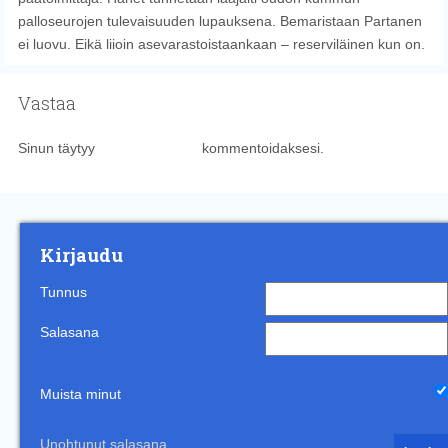
palloseurojen tulevaisuuden lupauksena. Bemaristaan Partanen
ei luovu. Eikä liioin asevarastoistaankaan – reserviläinen kun on.
Vastaa
Sinun täytyy
kirjautua sisään
kommentoidaksesi.
Kirjaudu
Tunnus
Salasana
Muista minut
Unohtunut salasana