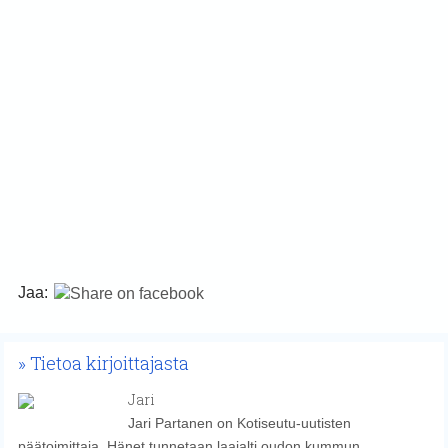
Jaa:
Tietoa kirjoittajasta
Jari
Jari Partanen on Kotiseutu-uutisten
päätoimittaja. Hänet tunnetaan laajalti oudon kummun