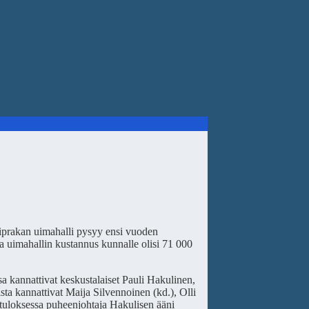
 Liprakan uimahalli pysyy ensi vuoden
na uimahallin kustannus kunnalle olisi 71 000
kannattivat keskustalaiset Pauli Hakulinen,
ta kannattivat Maija Silvennoinen (kd.), Olli
asatuloksessa puheenjohtaja Hakulisen ääni