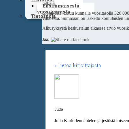
ratkaisi.
Ensimmäisestä
vuosikerrasta
Liprakasta koituu kunnalle vuositasolla 326 00
Tietosuoja
vuodessa. Summaan on laskettu koululaisten uinn
Alkusyksystä keskustelun alkaessa arvio vuosik
Jaa:
Tietoa kirjoittajasta
Jutta
Jutta Kurki lennähtelee järjestöstä toisee