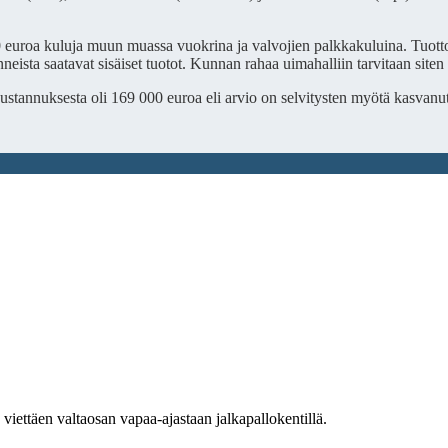
0 euroa kuluja muun muassa vuokrina ja valvojien palkkakuluina. Tuott
eista saatavat sisäiset tuotot. Kunnan rahaa uimahalliin tarvitaan site
ustannuksesta oli 169 000 euroa eli arvio on selvitysten myötä kasvanu
n viettäen valtaosan vapaa-ajastaan jalkapallokentillä.