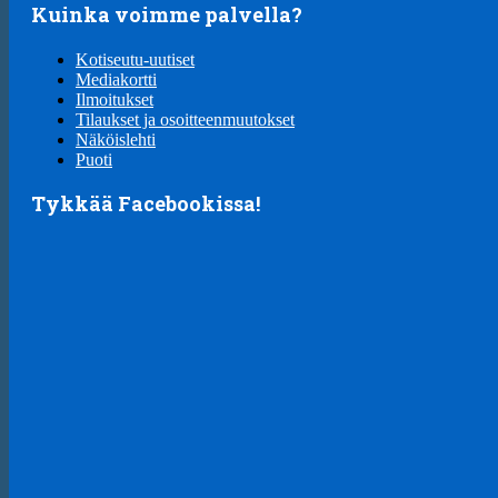
Kuinka voimme palvella?
Kotiseutu-uutiset
Mediakortti
Ilmoitukset
Tilaukset ja osoitteenmuutokset
Näköislehti
Puoti
Tykkää Facebookissa!