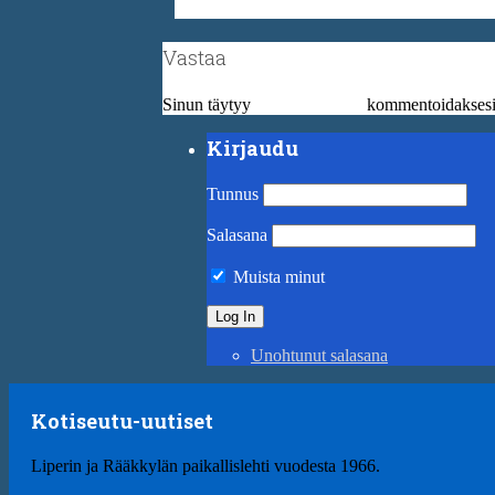
Vastaa
Sinun täytyy
kirjautua sisään
kommentoidaksesi
Kirjaudu
Tunnus
Salasana
Muista minut
Unohtunut salasana
Kotiseutu-uutiset
Liperin ja Rääkkylän paikallislehti vuodesta 1966.