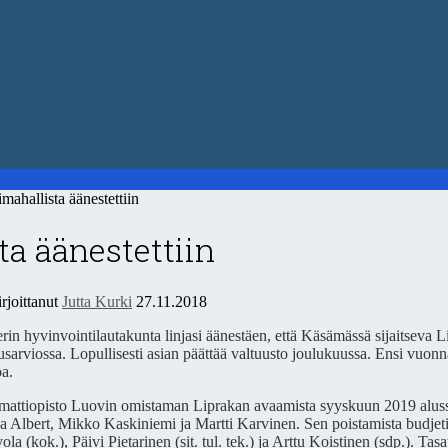
hallista äänestettiin
ta äänestettiin
rjoittanut
Jutta Kurki
27.11.2018
rin hyvinvointilautakunta linjasi äänestäen, että Käsämässä sijaitseva
usarviossa. Lopullisesti asian päättää valtuusto joulukuussa. Ensi vuon
a.
attiopisto Luovin omistaman Liprakan avaamista syyskuun 2019 alussa 
a Albert, Mikko Kaskiniemi ja Martti Karvinen. Sen poistamista budjetis
ola (kok.), Päivi Pietarinen (sit. tul. tek.) ja Arttu Koistinen (sdp.). T