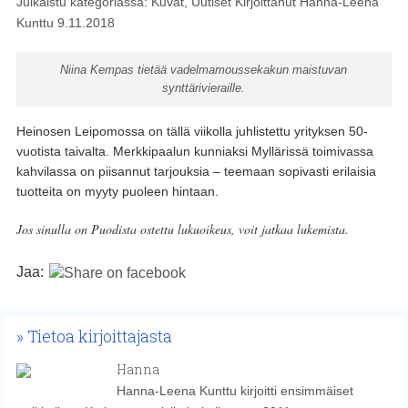
Julkaistu kategoriassa:
Kuvat
,
Uutiset
Kirjoittanut
Hanna-Leena
Kunttu
9.11.2018
Niina Kempas tietää vadelmamoussekakun maistuvan
synttärivieraille.
Heinosen Leipomossa on tällä viikolla juhlistettu yrityksen 50-
vuotista taivalta. Merkkipaalun kunniaksi Myllärissä toimivassa
kahvilassa on piisannut tarjouksia – teemaan sopivasti erilaisia
tuotteita on myyty puoleen hintaan.
Jos sinulla on Puodista ostettu lukuoikeus, voit jatkaa lukemista.
Jaa:
Tietoa kirjoittajasta
Hanna
Hanna-Leena Kunttu kirjoitti ensimmäiset