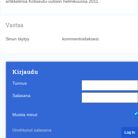
artikkelinsa Kotiseutu-uutisiin helmikuussa 2011.
Vastaa
Sinun täytyy
kirjautua sisään
kommentoidaksesi.
Kirjaudu
Tunnus
Salasana
Muista minut
Unohtunut salasana