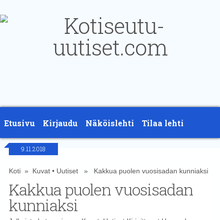
Etusivu
Kirjaudu
Näköislehti
Tilaa lehti
9.11.2018
Yhteystiedot
Koti
»
Kuvat
•
Uutiset
» Kakkua puolen vuosisadan kunniaksi
Kakkua puolen vuosisadan
kunniaksi