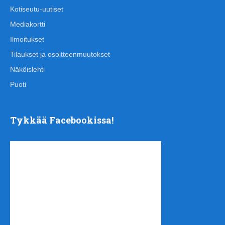
Kotiseutu-uutiset
Mediakortti
Ilmoitukset
Tilaukset ja osoitteenmuutokset
Näköislehti
Puoti
Tykkää Facebookissa!