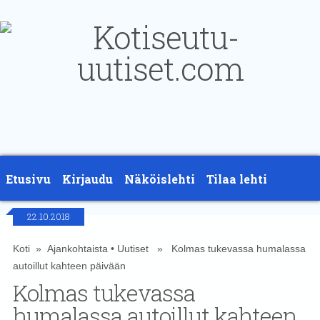
Etusivu
Kirjaudu
Näköislehti
Tilaa lehti
22.10.2018
Yhteystiedot
Koti
»
Ajankohtaista
•
Uutiset
» Kolmas tukevassa humalassa
autoillut kahteen päivään
Kolmas tukevassa
humalassa autoillut kahteen