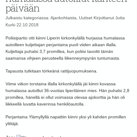
päivään
Julkaistu kategoriassa:
Ajankohtaista
,
Uutiset
Kirjoittanut
Jutta
Kurki
22.10.2018
Poliisipartio otti kiinni Liperin kirkonkylällä hurjassa humalassa
autoilleen kuljettajan perjantaina puoli viiden aikaan illalla.
Kuljettaja puhalsi 3,7 promillea, kun poliisi tavoitti tämän
saamansa vihjeen perusteella liikenneympyrän tuntumasta.
Tapausta tutkitaan törkeänä rattijuopumuksena.
Viime viikon torstaina illalla kirkonkylällä jäi kiinni kovassa
humalassa autoillut 36-vuotias liperiläinen mies. Hän puhalsi 2,8
promillea, hänellä ei ollut voimassa olevaa ajokorttia ja hän oli
liikkeellä luvatta kaverinsa henkilöautolla.
Perjantaina Ylämyllyllä napattiin kiinni yksi yli kahden promillen
ylittäjä.