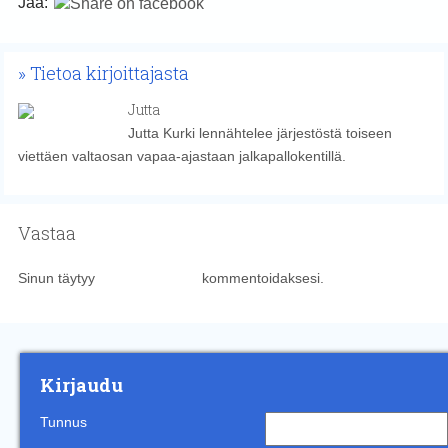
Jaa:
Tietoa kirjoittajasta
Jutta
Jutta Kurki lennähtelee järjestöstä toiseen
viettäen valtaosan vapaa-ajastaan jalkapallokentillä.
Vastaa
Sinun täytyy
kirjautua sisään
kommentoidaksesi.
Kirjaudu
Tunnus