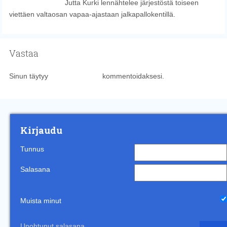
Jutta Kurki lennähtelee järjestöstä toiseen
viettäen valtaosan vapaa-ajastaan jalkapallokentillä.
Vastaa
Sinun täytyy
kirjautua sisään
kommentoidaksesi.
Kirjaudu
Tunnus
Salasana
Muista minut
Unohtunut salasana