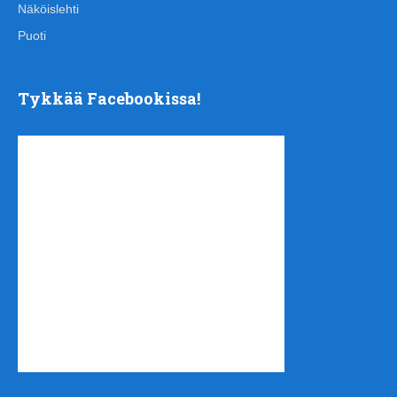
Näköislehti
Puoti
Tykkää Facebookissa!