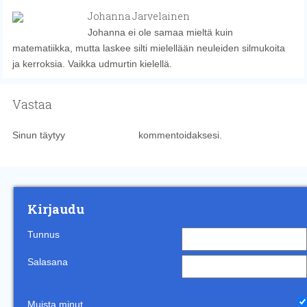
Johanna Jarvelainen
Johanna ei ole samaa mieltä kuin
matematiikka, mutta laskee silti mielellään neuleiden silmukoita
ja kerroksia. Vaikka udmurtin kielellä.
Vastaa
Sinun täytyy
kirjautua sisään
kommentoidaksesi.
Kirjaudu
Tunnus
Salasana
Muista minut