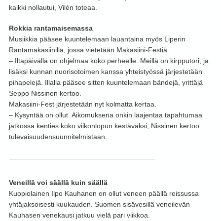
kaikki nollautui, Vilén toteaa.
Rokkia rantamaisemassa
Musiikkia pääsee kuuntelemaan lauantaina myös Liperin
Rantamakasiinilla, jossa vietetään Makasiini-Festiä.
– Iltapäivällä on ohjelmaa koko perheelle. Meillä on kirpputori, ja
lisäksi kunnan nuorisotoimen kanssa yhteistyössä järjestetään
pihapelejä. Illalla pääsee sitten kuuntelemaan bändejä, yrittäjä
Seppo Nissinen kertoo.
Makasiini-Fest järjestetään nyt kolmatta kertaa.
– Kysyntää on ollut. Aikomuksena onkin laajentaa tapahtumaa
jatkossa kenties koko viikonlopun kestäväksi, Nissinen kertoo
tulevaisuudensuunnitelmistaan.
Veneillä voi säällä kuin säällä
Kuopiolainen Ilpo Kauhanen on ollut veneen päällä reissussa
yhtäjaksoisesti kuukauden. Suomen sisävesillä veneilevän
Kauhasen venekausi jatkuu vielä pari viikkoa.