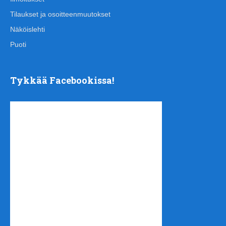
Tilaukset ja osoitteenmuutokset
Näköislehti
Puoti
Tykkää Facebookissa!