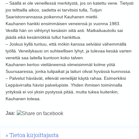
– Säällä ei ole veneillessä merkitystä, jos on katettu vene. Tietysti
jos telttailla aikoo, sadetta ei tarvitsisi tulla, Tutjun
Saaristonrannassa poikennut Kauhanen miettii.
Kauhanen hankki ensimmäisen veneensä jo vuonna 1983.
Vesillä hän on viihtynyt kesäisin siitä asti. Matkailuautoilu sai
jäädä eikä kesämökkiä tullut hankittua.
– Joskus kyllä tuntuu, että mökin kanssa selviäisi vähemmällä
työllä. Veneilykausi on suhteellisen lyhyt, ja tulevaa kesää varten
venettä saa laitella kuntoon koko talven.
Kauhanen kertoo viettäneensä viimeisimmät kolme yötä
Suursaaressa, jonka tulipaikat ja laituri olivat hyvässä kunnossa.
– Palvelut häviävät, elleivät veneilijät käytä rahaa. Esimerkiksi
Leppävirralta hävisi palvelupiste. Yhden ihmisen toiminnalla
yrityksiä ei voi yksin pystyssä pitää, mutta tukea kuitenkin,
Kauhanen toteaa.
Jaa:
Tietoa kirjoittajasta