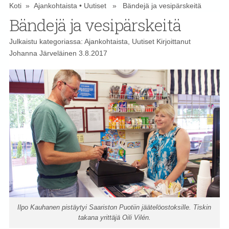
Koti
»
Ajankohtaista
•
Uutiset
» Bändejä ja vesipärskeitä
Bändejä ja vesipärskeitä
Julkaistu kategoriassa:
Ajankohtaista
,
Uutiset
Kirjoittanut
Johanna Järveläinen
3.8.2017
Ilpo Kauhanen pistäytyi Saariston Puotiin jäätelöostoksille. Tiskin
takana yrittäjä Oili Vilén.