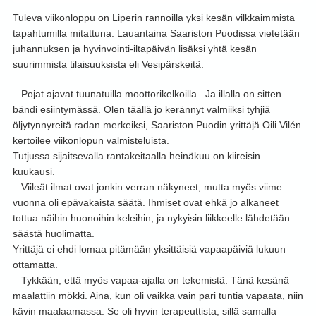
Tuleva viikonloppu on Liperin rannoilla yksi kesän vilkkaimmista
tapahtumilla mitattuna. Lauantaina Saariston Puodissa vietetään
juhannuksen ja hyvinvointi-iltapäivän lisäksi yhtä kesän
suurimmista tilaisuuksista eli Vesipärskeitä.
– Pojat ajavat tuunatuilla moottorikelkoilla. Ja illalla on sitten
bändi esiintymässä. Olen täällä jo kerännyt valmiiksi tyhjiä
öljytynnyreitä radan merkeiksi, Saariston Puodin yrittäjä Oili Vilén
kertoilee viikonlopun valmisteluista.
Tutjussa sijaitsevalla rantakeitaalla heinäkuu on kiireisin
kuukausi.
– Viileät ilmat ovat jonkin verran näkyneet, mutta myös viime
vuonna oli epävakaista säätä. Ihmiset ovat ehkä jo alkaneet
tottua näihin huonoihin keleihin, ja nykyisin liikkeelle lähdetään
säästä huolimatta.
Yrittäjä ei ehdi lomaa pitämään yksittäisiä vapaapäiviä lukuun
ottamatta.
– Tykkään, että myös vapaa-ajalla on tekemistä. Tänä kesänä
maalattiin mökki. Aina, kun oli vaikka vain pari tuntia vapaata, niin
kävin maalaamassa. Se oli hyvin terapeuttista, sillä samalla