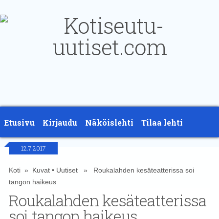
Etusivu
Kirjaudu
Näköislehti
Tilaa lehti
12.7.2017
Yhteystiedot
Koti
»
Kuvat
•
Uutiset
» Roukalahden kesäteatterissa soi
tangon haikeus
Roukalahden kesäteatterissa
soi tangon haikeus