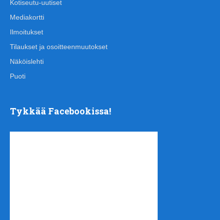
Kotiseutu-uutiset
Mediakortti
Ilmoitukset
Tilaukset ja osoitteenmuutokset
Näköislehti
Puoti
Tykkää Facebookissa!