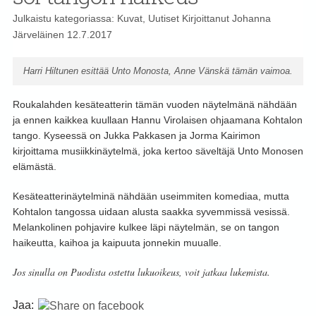
Julkaistu kategoriassa:
Kuvat
,
Uutiset
Kirjoittanut
Johanna
Järveläinen
12.7.2017
Harri Hiltunen esittää Unto Monosta, Anne Vänskä tämän vaimoa.
Roukalahden kesäteatterin tämän vuoden näytelmänä nähdään
ja ennen kaikkea kuullaan Hannu Virolaisen ohjaamana Kohtalon
tango. Kyseessä on Jukka Pakkasen ja Jorma Kairimon
kirjoittama musiikkinäytelmä, joka kertoo säveltäjä Unto Monosen
elämästä.
Kesäteatterinäytelminä nähdään useimmiten komediaa, mutta
Kohtalon tangossa uidaan alusta saakka syvemmissä vesissä.
Melankolinen pohjavire kulkee läpi näytelmän, se on tangon
haikeutta, kaihoa ja kaipuuta jonnekin muualle.
Jos sinulla on Puodista ostettu lukuoikeus, voit jatkaa lukemista.
Jaa: