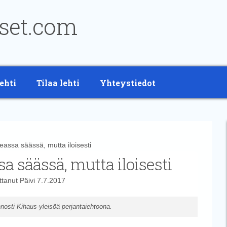
ehti
Tilaa lehti
Yhteystiedot
assa säässä, mutta iloisesti
a säässä, mutta iloisesti
ittanut
Päivi
7.7.2017
nosti Kihaus-yleisöä perjantaiehtoona.