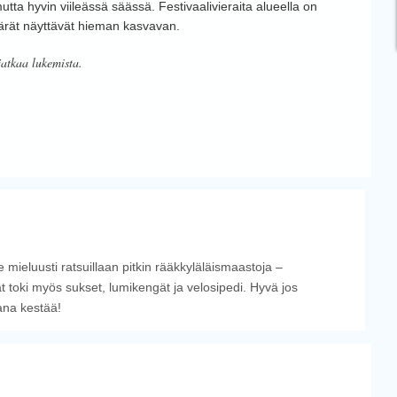
tta hyvin viileässä säässä. Festivaalivieraita alueella on
ärät näyttävät hieman kasvavan.
jatkaa lukemista.
 mieluusti ratsuillaan pitkin rääkkyläläismaastoja –
t toki myös sukset, lumikengät ja velosipedi. Hyvä jos
ana kestää!