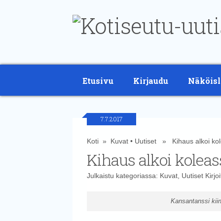
Etusivu
Kirjaudu
Näköisl
7.7.2017
Koti
»
Kuvat
•
Uutiset
» Kihaus alkoi kole
Kihaus alkoi koleass
Julkaistu kategoriassa:
Kuvat
,
Uutiset
Kirjo
Kansantanssi kiin