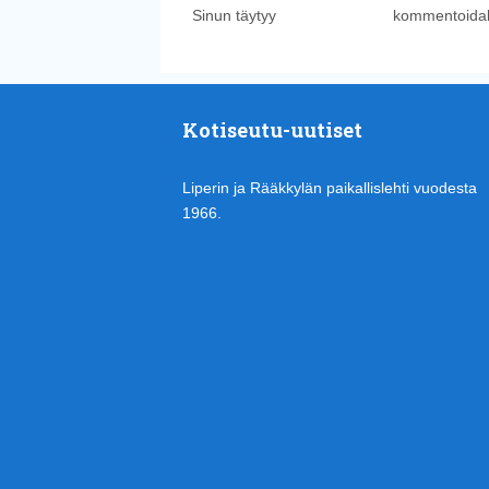
Sinun täytyy
kirjautua sisään
kommentoidak
Kotiseutu-uutiset
Liperin ja Rääkkylän paikallislehti vuodesta
1966.