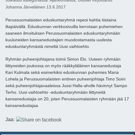
Julkaistu kategoriassa:
Ajankohtaista
,
Uutiset
Kirjoittanut
Johanna Järveläinen
13.6.2017
Perussuomalaisten eduskuntaryhmä repesi kahtia tiistaina
iltapäivällä. Eduskunnan verkkosivuilla kerrotaan puhemiehen
saaneen ilmoituksen Perussuomalaisten eduskuntaryhmään
kuuluneiden kansanedustajien muodostamasta uudesta
eduskuntaryhmästä nimeltä Uusi vaihtoehto.
Ryhmän puheenjohtajana toimii Simon Elo. Uuteen ryhmään
liittyneiden joukossa on myös rääkkyläläinen kansanedustaja
Kari Kulmala sekä esimerkiksi eduskunnan puhemies Maria
Lohela ja Perussuomalaisten entinen puheenjohtaja Timo Soini
sekä puheenjohtajavaaleissa Jussi Halla-aholle hävinnyt Sampo
Terho. Uusi vaihtoehto -eduskuntaryhmään liittyneitä
kansanedustajia on 20, joten Perussuomalaisten ryhmään jää 17
kansanedustajaa.
Jaa: