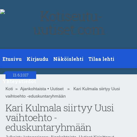
Etusivu
Kirjaudu
Näköislehti
Tilaa lehti
13.6.2017
Yhteystiedot
Koti
»
Ajankohtaista
•
Uutiset
» Kari Kulmala siirtyy Uusi
vaihtoehto -eduskuntaryhmään
Kari Kulmala siirtyy Uusi
vaihtoehto -
eduskuntaryhmään