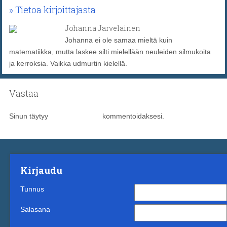
Tietoa kirjoittajasta
Johanna Jarvelainen
Johanna ei ole samaa mieltä kuin
matematiikka, mutta laskee silti mielellään neuleiden silmukoita
ja kerroksia. Vaikka udmurtin kielellä.
Vastaa
Sinun täytyy
kirjautua sisään
kommentoidaksesi.
Kirjaudu
Tunnus
Salasana