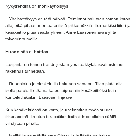
Nykytrendinä on monikäyttöisyys.
– Yhdistettävyys on tätä päivää. Toiminnot halutaan saman katon
alle, eikä pihaan montaa erillistä pikkumökkiä. Esimerkiksi liiteri ja
kesäkeittiö pitää saada yhteen, Anne Laasonen avaa yhtä
toivotuinta mallia.
Huono sää ei haittaa
Lasipinta on toinen trendi, josta myös rääkkyläläisvalmisteinen
rakennus tunnetaan.
– Ruoanlaitto ja oleskelutila halutaan samaan. Tilaa pitää olla
isolle porukalle. Sama katos taipuu niin kesäkeittiöksi kuin
kuntoilutilaksikin, Laasoset linjaavat.
Kun kesäkeittiössä on katto, ja useimmiten myös suuret
ikkunaseinät katetun terassitilan lisäksi, huonollakin säällä
viihdytään pihalla.