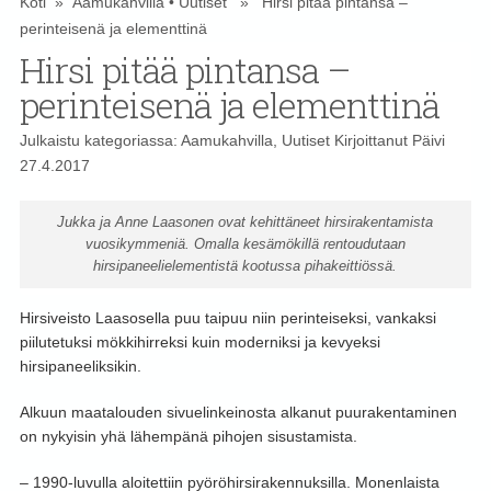
Koti
»
Aamukahvilla
•
Uutiset
» Hirsi pitää pintansa –
perinteisenä ja elementtinä
Hirsi pitää pintansa –
perinteisenä ja elementtinä
Julkaistu kategoriassa:
Aamukahvilla
,
Uutiset
Kirjoittanut
Päivi
27.4.2017
Jukka ja Anne Laasonen ovat kehittäneet hirsirakentamista
vuosikymmeniä. Omalla kesämökillä rentoudutaan
hirsipaneelielementistä kootussa pihakeittiössä.
Hirsiveisto Laasosella puu taipuu niin perinteiseksi, vankaksi
piilutetuksi mökkihirreksi kuin moderniksi ja kevyeksi
hirsipaneeliksikin.
Alkuun maatalouden sivuelinkeinosta alkanut puurakentaminen
on nykyisin yhä lähempänä pihojen sisustamista.
– 1990-luvulla aloitettiin pyöröhirsirakennuksilla. Monenlaista