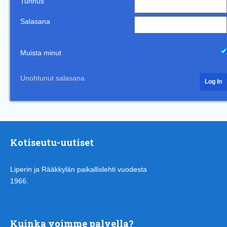
Tunnus
Salasana
Muista minut
Unohtunut salasana
Kotiseutu-uutiset
Liperin ja Rääkkylän paikallislehti vuodesta
1966.
Kuinka voimme palvella?