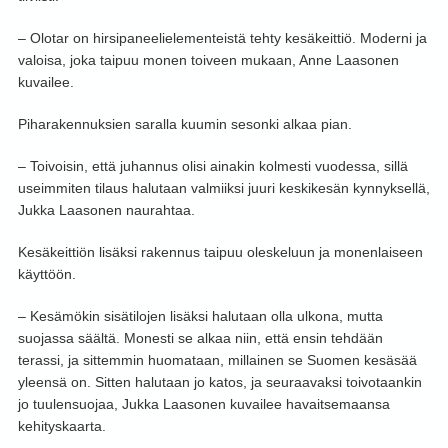
– Olotar on hirsipaneelielementeistä tehty kesäkeittiö. Moderni ja
valoisa, joka taipuu monen toiveen mukaan, Anne Laasonen
kuvailee.
Piharakennuksien saralla kuumin sesonki alkaa pian.
– Toivoisin, että juhannus olisi ainakin kolmesti vuodessa, sillä
useimmiten tilaus halutaan valmiiksi juuri keskikesän kynnyksellä,
Jukka Laasonen naurahtaa.
Kesäkeittiön lisäksi rakennus taipuu oleskeluun ja monenlaiseen
käyttöön.
– Kesämökin sisätilojen lisäksi halutaan olla ulkona, mutta
suojassa säältä. Monesti se alkaa niin, että ensin tehdään
terassi, ja sittemmin huomataan, millainen se Suomen kesäsää
yleensä on. Sitten halutaan jo katos, ja seuraavaksi toivotaankin
jo tuulensuojaa, Jukka Laasonen kuvailee havaitsemaansa
kehityskaarta.