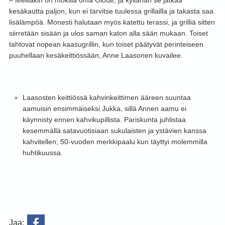
– Meilläkin on mökillä oma Olotar, ja kyllähän se jatkaa
kesäkautta paljon, kun ei tarvitse tuulessa grillailla ja takasta saa
lisälämpöä. Monesti halutaan myös katettu terassi, ja grilliä sitten
siirretään sisään ja ulos saman katon alla sään mukaan. Toiset
tahtovat nopean kaasugrillin, kun toiset päätyvät perinteiseen
puuhellaan kesäkeittiössään, Anne Laasonen kuvailee.
Laasosten keittiössä kahvinkeittimen ääreen suuntaa
aamuisin ensimmäiseksi Jukka, sillä Annen aamu ei
käynnisty ennen kahvikupillista. Pariskunta juhlistaa
kesemmällä satavuotisiaan sukulaisten ja ystävien kanssa
kahvitellen; 50-vuoden merkkipaalu kun täyttyi molemmilla
huhtikuussa.
Jaa: