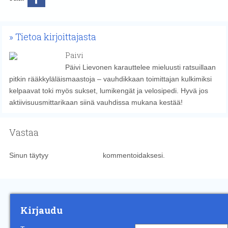
Tietoa kirjoittajasta
Paivi
Päivi Lievonen karauttelee mieluusti ratsuillaan
pitkin rääkkyläläismaastoja – vauhdikkaan toimittajan kulkimiksi
kelpaavat toki myös sukset, lumikengät ja velosipedi. Hyvä jos
aktiivisuusmittarikaan siinä vauhdissa mukana kestää!
Vastaa
Sinun täytyy
kirjautua sisään
kommentoidaksesi.
Kirjaudu