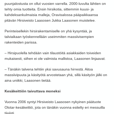
puunjalostusta on ollut vuosien varrella. 2000-luvulta lähtien on
tehty omia tuotteita. Ensin hirsikotia, sittemmin kuusi- ja
kahdeksankulmaisia malleja, Oravisalossa pääpaikkaansa
pitävän Hirsiveisto Laasosen Jukka Laasonen muistelee.
Perinteisellekin hirsirakentamiselle on yhä kysyntää, ja
talviaikaan työskennellään useimmiten massiivisempien
rakenteiden parissa.
– Hirsipuolella tehdään vain tilaustöitä asiakkaiden toiveiden
mukaisesti, siihen ei ole valmista mallistoa, Laasonen linjaavat.
– Tänäkin talvena tehtiin yksi savusauna hirrestä. Aitoa
massiivipuuta ja käsityötä arvostetaan yhä, sillä käsityön jälki on
aina uniikki, Laasonen tietää.
Kesäkeittiön taivuttava moneksi
Vuonna 2006 syntyi Hirsiveisto Laasosen nykyinen päätuote
Olotar-kesäkeittiö, jota on tänäkin vuonna esitelty eri messuilla
tiiviisti.