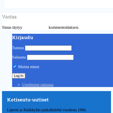
Vastaa
Sinun täytyy
kirjautua sisään
kommentoidaksesi.
Kirjaudu
Tunnus
Salasana
Muista minut
Unohtunut salasana
Kotiseutu-uutiset
Liperin ja Rääkkylän paikallislehti vuodesta 1966.