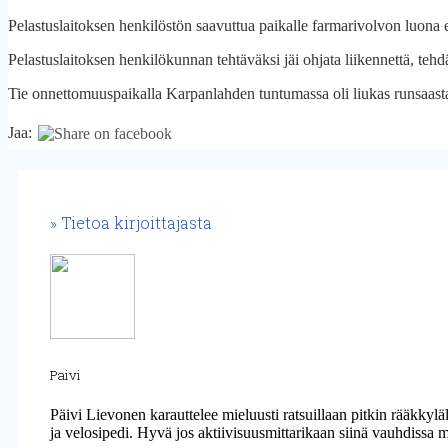
Pelastuslaitoksen henkilöstön saavuttua paikalle farmarivolvon luona ei
Pelastuslaitoksen henkilökunnan tehtäväksi jäi ohjata liikennettä, tehd
Tie onnettomuuspaikalla Karpanlahden tuntumassa oli liukas runsaasta
Jaa:
Tietoa kirjoittajasta
Paivi
Päivi Lievonen karauttelee mieluusti ratsuillaan pitkin rääkkyl
ja velosipedi. Hyvä jos aktiivisuusmittarikaan siinä vauhdissa 