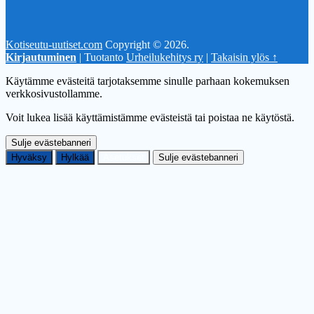
Kotiseutu-uutiset.com
Copyright © 2026.
Kirjautuminen
| Tuotanto
Urheilukehitys ry
|
Takaisin ylös ↑
Käytämme evästeitä tarjotaksemme sinulle parhaan kokemuksen
verkkosivustollamme.
Voit lukea lisää käyttämistämme evästeistä tai poistaa ne käytöstä.
Sulje evästebanneri
Hyväksy
Hylkää
Asetukset
Sulje evästebanneri