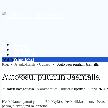
Etusivu
Kirjaudu
Näköislehti
26.4.2017
Tilaa lehti
Koti
»
Yhteystiedot
Ajankohtaista
•
Uutiset
» Auto osui puuhun Jaamalla
Auto osui puuhun Jaamalla
Julkaistu kategoriassa:
Ajankohtaista
,
Uutiset
Kirjoittanut
Päivi
26.4.
Henkilöauto ajautui puuhun Rääkkylässä keskiviikkoaamuna. Pelastuslai
päällä, turvatyynyt lauenneina.