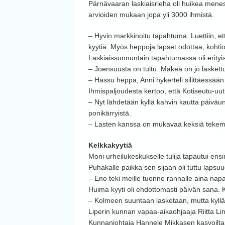
Pärnävaaran laskiaisrieha oli huikea menest
arvioiden mukaan jopa yli 3000 ihmistä.
– Hyvin markkinoitu tapahtuma. Luettiin, ett
kyytiä. Myös heppoja lapset odottaa, kohtio
Laskiaissunnuntain tapahtumassa oli erityis
– Joensuusta on tultu. Mäkeä on jo laskettu
– Hassu heppa, Anni hykerteli silittäessään
Ihmispaljoudesta kertoo, että Kotiseutu-uut
– Nyt lähdetään kyllä kahvin kautta päiväun
ponikärryistä.
– Lasten kanssa on mukavaa keksiä tekemis
Kelkkakyytiä
Moni urheilukeskukselle tulija tapautui ens
Puhakalle paikka sen sijaan oli tuttu lapsu
– Eno teki meille tuonne rannalle aina na
Huima kyyti oli ehdottomasti päivän sana. 
– Kolmeen suuntaan lasketaan, mutta kyllä 
Liperin kunnan vapaa-aikaohjaaja Riitta Linko
Kunnanjohtaja Hannele Mikkasen kasvoilta 