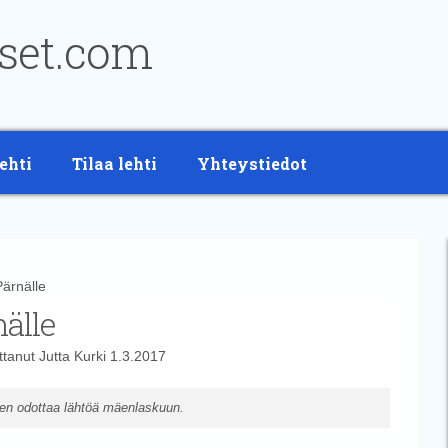
ehti
Tilaa lehti
Yhteystiedot
ärnälle
älle
ittanut
Jutta Kurki
1.3.2017
nen odottaa lähtöä mäenlaskuun.