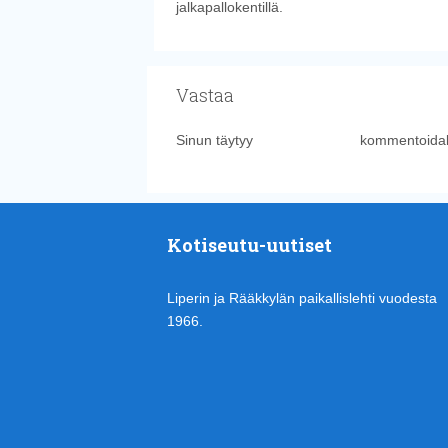
jalkapallokentillä.
Vastaa
Sinun täytyy
kirjautua sisään
kommentoidak
Kotiseutu-uutiset
Liperin ja Rääkkylän paikallislehti vuodesta
1966.