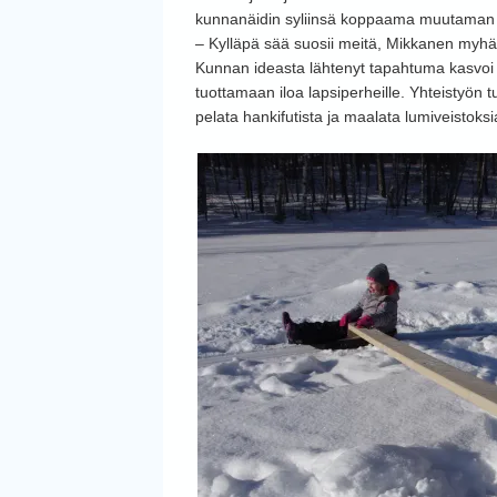
kunnanäidin syliinsä koppaama muutaman 
– Kylläpä sää suosii meitä, Mikkanen myhäi
Kunnan ideasta lähtenyt tapahtuma kasvoi iso
tuottamaan iloa lapsiperheille. Yhteistyön tu
pelata hankifutista ja maalata lumiveistoksi