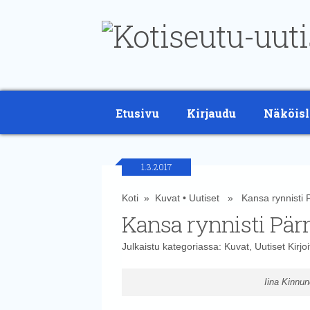
Etusivu
Kirjaudu
Näköisl
1.3.2017
Koti
»
Kuvat
•
Uutiset
» Kansa rynnisti P
Kansa rynnisti Pärn
Julkaistu kategoriassa:
Kuvat
,
Uutiset
Kirjo
Iina Kinnu