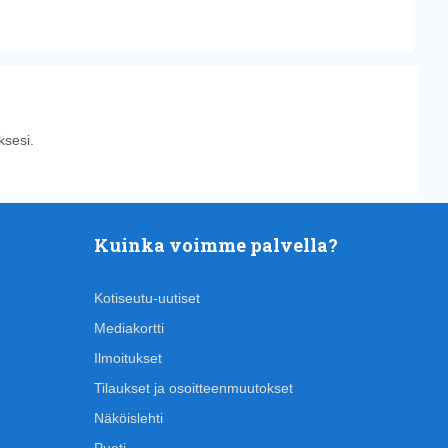
sesi.
Kuinka voimme palvella?
Kotiseutu-uutiset
Mediakortti
Ilmoitukset
Tilaukset ja osoitteenmuutokset
Näköislehti