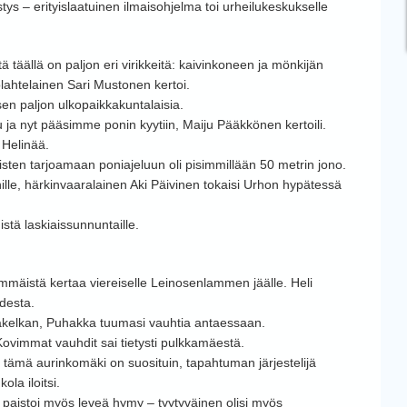
ys – erityislaatuinen ilmaisohjelma toi urheilukeskukselle
ä täällä on paljon eri virikkeitä: kaivinkoneen ja mönkijän
lahtelainen Sari Mustonen kertoi.
en paljon ulkopaikkakuntalaisia.
 ja nyt pääsimme ponin kyytiin, Maiju Pääkkönen kertoili.
 Helinää.
isten tarjoamaan poniajeluun oli pisimmillään 50 metrin jono.
ille, härkinvaaralainen Aki Päivinen tokaisi Urhon hypätessä
tä laskiaissunnuntaille.
immäistä kertaa viereiselle Leinosenlammen jäälle. Heli
udesta.
pakelkan, Puhakka tuumasi vauhtia antaessaan.
Kovimmat vauhdit sai tietysti pulkkamäestä.
tämä aurinkomäki on suosituin, tapahtuman järjestelijä
la iloitsi.
paistoi myös leveä hymy – tyytyväinen olisi myös