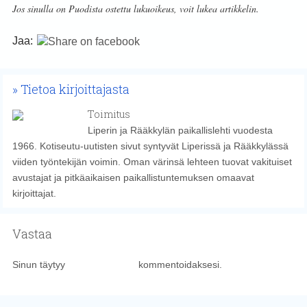
Jos sinulla on Puodista ostettu lukuoikeus, voit lukea artikkelin.
Jaa:
Tietoa kirjoittajasta
Toimitus
Liperin ja Rääkkylän paikallislehti vuodesta
1966. Kotiseutu-uutisten sivut syntyvät Liperissä ja Rääkkylässä
viiden työntekijän voimin. Oman värinsä lehteen tuovat vakituiset
avustajat ja pitkäaikaisen paikallistuntemuksen omaavat
kirjoittajat.
Vastaa
Sinun täytyy
kirjautua sisään
kommentoidaksesi.