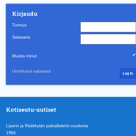
Kirjaudu
Tunnus
Salasana
Muista minut
Unohtunut salasana
Kotiseutu-uutiset
Liperin ja Rääkkylän paikallislehti vuodesta
1966.