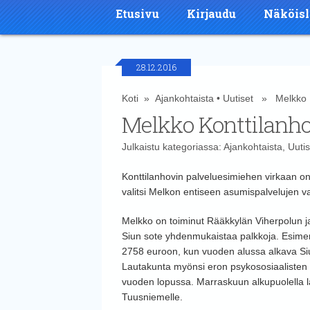
Etusivu
Kirjaudu
Näköisl
28.12.2016
Koti
»
Ajankohtaista
•
Uutiset
» Melkko Ko
Melkko Konttilanho
Julkaistu kategoriassa:
Ajankohtaista
,
Uutis
Konttilanhovin palveluesimiehen virkaan on 
valitsi Melkon entiseen asumispalvelujen 
Melkko on toiminut Rääkkylän Viherpolun j
Siun sote yhdenmukaistaa palkkoja. Esimer
2758 euroon, kun vuoden alussa alkava S
Lautakunta myönsi eron psykososiaalisten 
vuoden lopussa. Marraskuun alkupuolella läk
Tuusniemelle.