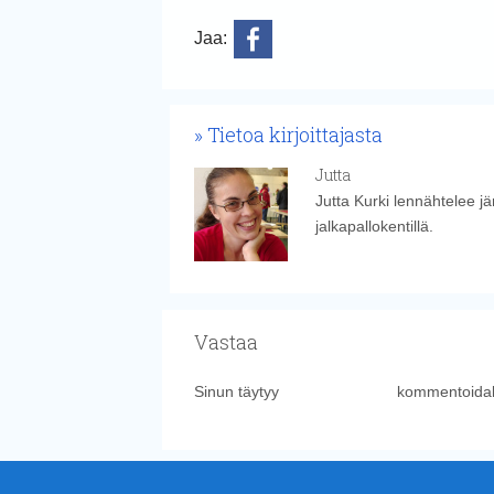
Jaa:
Tietoa kirjoittajasta
Jutta
Jutta Kurki lennähtelee j
jalkapallokentillä.
Vastaa
Sinun täytyy
kirjautua sisään
kommentoidak