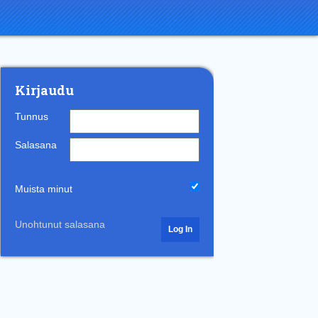
Kirjaudu
Tunnus
Salasana
Muista minut
Unohtunut salasana