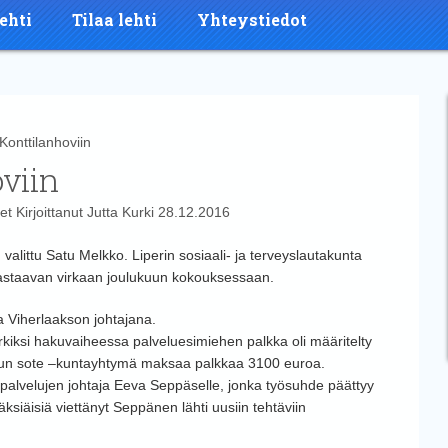
ehti
Tilaa lehti
Yhteystiedot
nttilanhoviin
viin
et
Kirjoittanut
Jutta Kurki
28.12.2016
valittu Satu Melkko. Liperin sosiaali- ja terveyslautakunta
vastaavan virkaan joulukuun kokouksessaan.
a Viherlaakson johtajana.
kiksi hakuvaiheessa palveluesimiehen palkka oli määritelty
iun sote –kuntayhtymä maksaa palkkaa 3100 euroa.
palvelujen johtaja Eeva Seppäselle, jonka työsuhde päättyy
siäisiä viettänyt Seppänen lähti uusiin tehtäviin