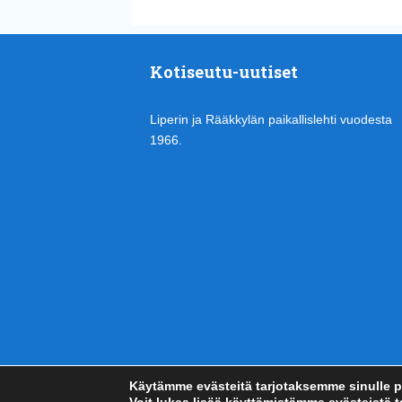
Kotiseutu-uutiset
Liperin ja Rääkkylän paikallislehti vuodesta
1966.
Käytämme evästeitä tarjotaksemme sinulle