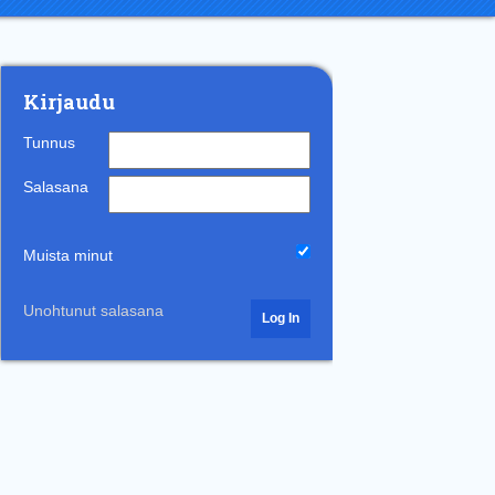
Kirjaudu
Tunnus
Salasana
Muista minut
Unohtunut salasana