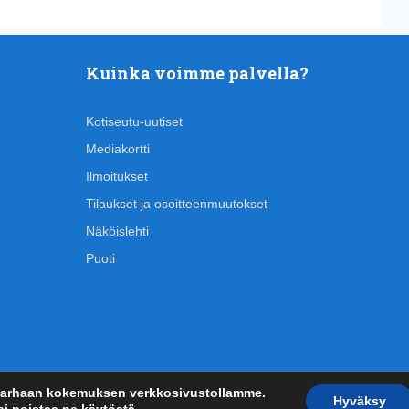
Kuinka voimme palvella?
Kotiseutu-uutiset
Mediakortti
Ilmoitukset
Tilaukset ja osoitteenmuutokset
Näköislehti
Puoti
 parhaan kokemuksen verkkosivustollamme.
Hyväksy