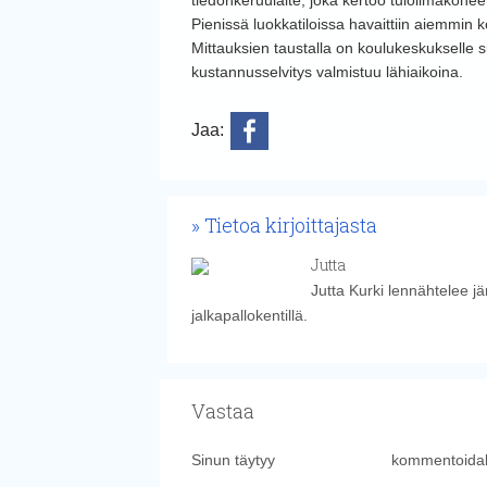
Pienissä luokkatiloissa havaittiin aiemmin ko
Mittauksien taustalla on koulukeskukselle s
kustannusselvitys valmistuu lähiaikoina.
Jaa:
Tietoa kirjoittajasta
Jutta
Jutta Kurki lennähtelee j
jalkapallokentillä.
Vastaa
Sinun täytyy
kirjautua sisään
kommentoidak