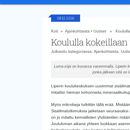
28.12.2016
Koti
»
Ajankohtaista
•
Uutiset
» Koululla k
Koululla kokeillaan
Julkaistu kategoriassa:
Ajankohtaista
,
Uutis
Luma-siipi on kuvassa vasemmalla. Liperin 
jonka jälkeen sitä on 
Liperin koulukeskuksen uusimmat sisäilmatu
mitattiin hieman kohonneita mineraalikuitupi
Myös mikrobeja tutkittiin tällä erää. Mistään
Sisäilmatutkimuksia jatketaan seuraavaksi a
on jo mitattu kemiallisten yhdisteiden määriä
Joululoman aikana yhteen luokkaan asenneta
tiedonkeruulaite, joka kertoo tuloilmakonee