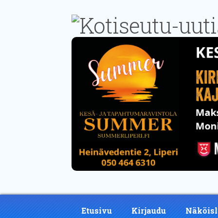
Etusivu
Kirjaudu
Näköisl