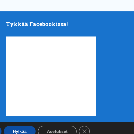
Tykkää Facebookissa!
Sulje evästebanneri
Hylkää
Asetukset