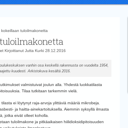
okeillaan tuloilmakonetta
 tuloilmakonetta
et
Kirjoittanut
Jutta Kurki
28.12.2016
koulukeskuksen vanhin osa keskellä rakennusta on vuodelta 1954,
laajettu kuudesti. Arkistokuva kesältä 2016.
tkimukset valmistuivat joulun alla. Yhdestä luokkatilasta
toisuuksia. Tilaa tutkitaan tarkemmin vielä.
 tilasta ei löytynyt raja-arvoja ylittäviä määriä mikrobeja.
sbesti- ja haitta-ainekartoituksella. Aiemmin syksyllä ilmasta
, jotka eivät olleet koholla.
an tuloilmakone ja pitkäaikaisen hiilidioksidipitoisuuden
n vaikutuksista ilmanlaatuun.