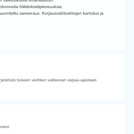
honneita hiilidioksidipitoisuuksia.
uunniteltu saneeraus. Korjausvaihtoehtojen kartoitus ja
ärjestöstä toiseen viettäen valtaosan vapaa-ajastaan
sesi.