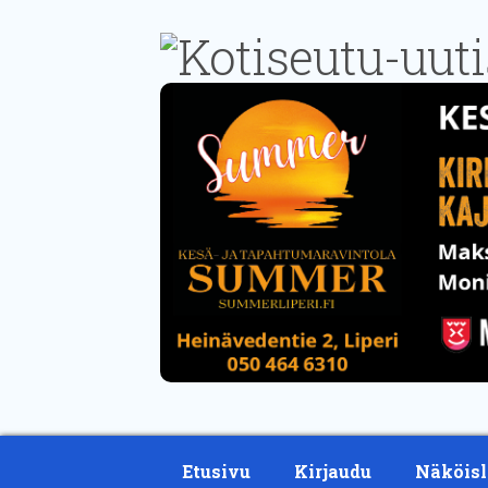
Etusivu
Kirjaudu
Näköisl