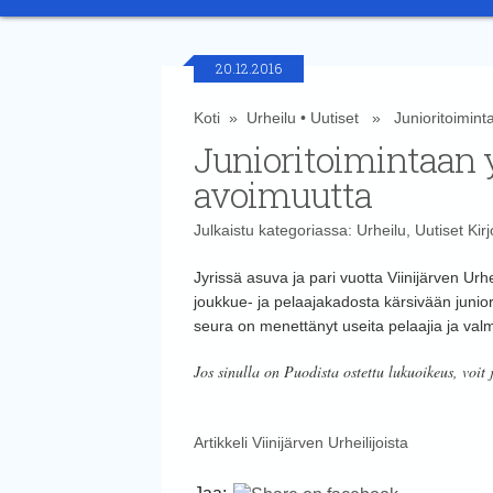
20.12.2016
Koti
»
Urheilu
•
Uutiset
» Junioritoimintaa
Junioritoimintaan 
avoimuutta
Julkaistu kategoriassa:
Urheilu
,
Uutiset
Kirj
Jyrissä asuva ja pari vuotta Viinijärven Ur
joukkue- ja pelaajakadosta kärsivään junio
seura on menettänyt useita pelaajia ja val
Jos sinulla on Puodista ostettu lukuoikeus, voit 
Artikkeli Viinijärven Urheilijoista