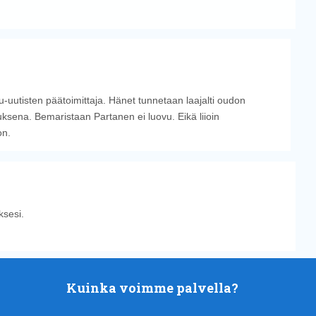
u-uutisten päätoimittaja. Hänet tunnetaan laajalti oudon
sena. Bemaristaan Partanen ei luovu. Eikä liioin
on.
sesi.
Kuinka voimme palvella?