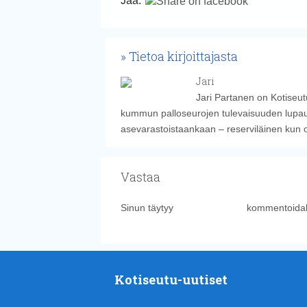
Jaa:
Tietoa kirjoittajasta
Jari
Jari Partanen on Kotiseut
kummun palloseurojen tulevaisuuden lupauk
asevarastoistaankaan – reserviläinen kun 
Vastaa
Sinun täytyy
kirjautua sisään
kommentoidak
Kotiseutu-uutiset