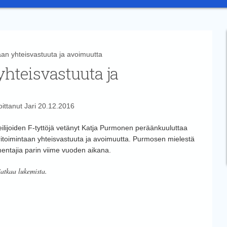
n yhteisvastuuta ja avoimuutta
yhteisvastuuta ja
oittanut
Jari
20.12.2016
heilijoiden F-tyttöjä vetänyt Katja Purmonen peräänkuuluttaa
ritoimintaan yhteisvastuuta ja avoimuutta. Purmosen mielestä
mentajia parin viime vuoden aikana.
jatkaa lukemista.