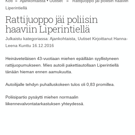
Koti
»
Ajankohtaista
•
Uutiset
» Rattijuoppo jäi poliisin haaviin
Liperintiellä
Rattijuoppo jäi poliisin
haaviin Liperintiellä
Julkaistu kategoriassa:
Ajankohtaista
,
Uutiset
Kirjoittanut
Hanna-
Leena Kunttu
16.12.2016
Heinäveteläisen 43-vuotiaan miehen epäillään syyllistyneen
rattijuopumukseen. Mies autoili pakettiautollaan Liperintiellä
tänään hieman ennen aamukuutta.
Autoilijalle tehdyn puhalluskokeen tulos oli 0,83 promillea.
Poliisipartio pysäytti miehen normaalin
liikennevalvontatarkastuksen yhteydessä.