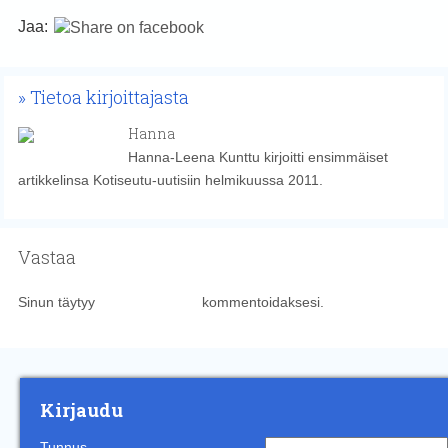
Jaa:
Tietoa kirjoittajasta
Hanna
Hanna-Leena Kunttu kirjoitti ensimmäiset
artikkelinsa Kotiseutu-uutisiin helmikuussa 2011.
Vastaa
Sinun täytyy
kirjautua sisään
kommentoidaksesi.
Kirjaudu
Tunnus