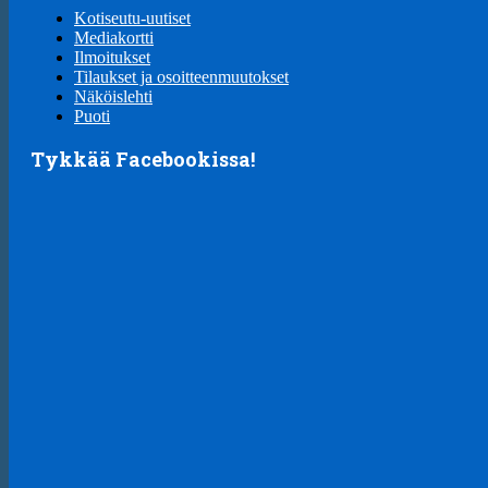
Kotiseutu-uutiset
Mediakortti
Ilmoitukset
Tilaukset ja osoitteenmuutokset
Näköislehti
Puoti
Tykkää Facebookissa!