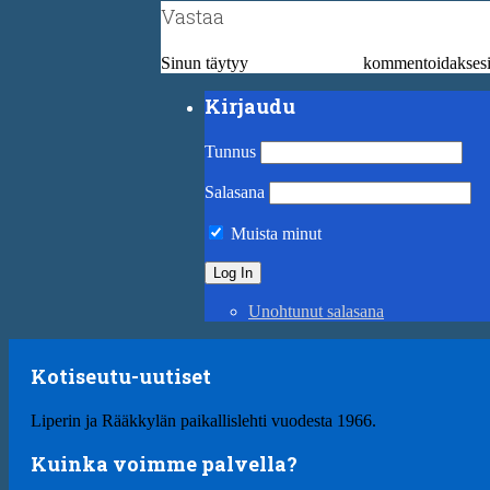
Vastaa
Sinun täytyy
kirjautua sisään
kommentoidaksesi
Kirjaudu
Tunnus
Salasana
Muista minut
Unohtunut salasana
Kotiseutu-uutiset
Liperin ja Rääkkylän paikallislehti vuodesta 1966.
Kuinka voimme palvella?