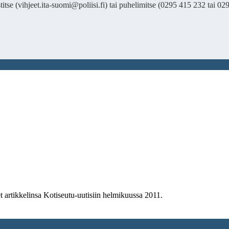
itse (vihjeet.ita-suomi@poliisi.fi) tai puhelimitse (0295 415 232 tai 02
 artikkelinsa Kotiseutu-uutisiin helmikuussa 2011.