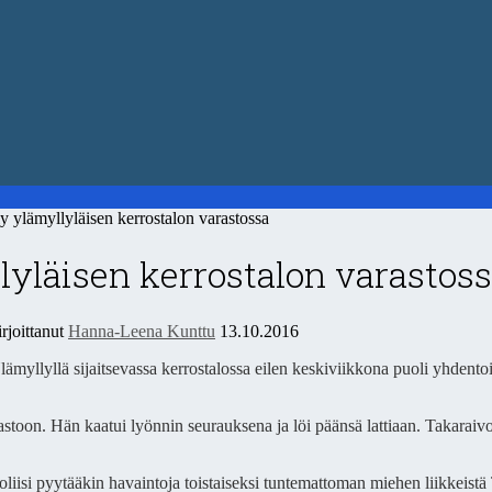
ylämyllyläisen kerrostalon varastossa
lyläisen kerrostalon varastos
rjoittanut
Hanna-Leena Kunttu
13.10.2016
lämyllyllä sijaitsevassa kerrostalossa eilen keskiviikkona puoli yhdentois
stoon. Hän kaatui lyönnin seurauksena ja löi päänsä lattiaan. Takaraivo
oliisi pyytääkin havaintoja toistaiseksi tuntemattoman miehen liikkeistä T