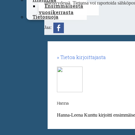
läheisyydessä. Tietonsa voi raportoida sähköpost
Ensimmäisestä
vuosikerrasta
Tietosuoja
Jaa:
Tietoa kirjoittajasta
Hanna
Hanna-Leena Kunttu kirjoitti ensimmäiset