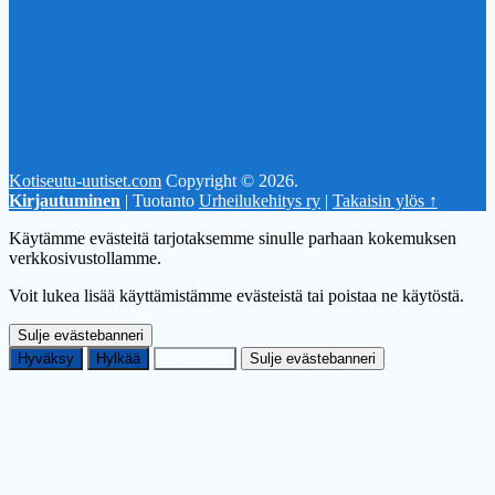
Kotiseutu-uutiset.com
Copyright © 2026.
Kirjautuminen
| Tuotanto
Urheilukehitys ry
|
Takaisin ylös ↑
Käytämme evästeitä tarjotaksemme sinulle parhaan kokemuksen
verkkosivustollamme.
Voit lukea lisää käyttämistämme evästeistä tai poistaa ne käytöstä.
Sulje evästebanneri
Hyväksy
Hylkää
Asetukset
Sulje evästebanneri