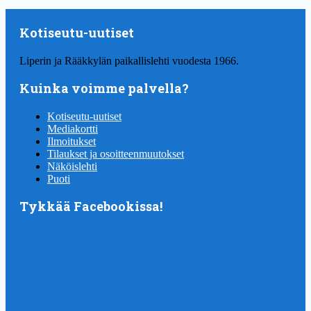
Kotiseutu-uutiset
Liperin ja Rääkkylän paikallislehti vuodesta 1966.
Kuinka voimme palvella?
Kotiseutu-uutiset
Mediakortti
Ilmoitukset
Tilaukset ja osoitteenmuutokset
Näköislehti
Puoti
Tykkää Facebookissa!