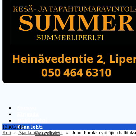
Etusivu
Kirjaudu
Näköislehti
12.10.2016
Tilaa lehti
Koti
»
Ajankohtaista
Ostoskori
•
Uutiset
» Jouni Porokka yrittäjien hallituks