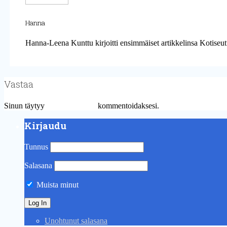
Hanna
Hanna-Leena Kunttu kirjoitti ensimmäiset artikkelinsa Kotiseut
Vastaa
Sinun täytyy
kirjautua sisään
kommentoidaksesi.
Kirjaudu
Tunnus
Salasana
Muista minut
Unohtunut salasana