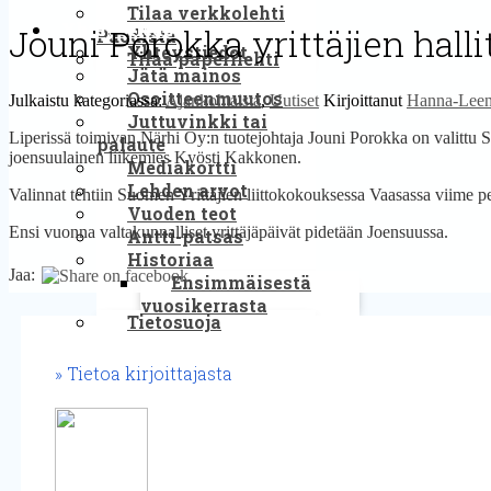
Tilaa verkkolehti
Yhteystiedot
Jouni Porokka yrittäjien hall
Puodista
Yhteystiedot
Tilaa paperilehti
Jätä mainos
Osoitteenmuutos
Julkaistu kategoriassa:
Ajankohtaista
,
Uutiset
Kirjoittanut
Hanna-Leen
Juttuvinkki tai
Liperissä toimivan Närhi Oy:n tuotejohtaja Jouni Porokka on valittu S
palaute
joensuulainen liikemies Kyösti Kakkonen.
Mediakortti
Lehden arvot
Valinnat tehtiin Suomen Yrittäjien liittokokouksessa Vaasassa viime pe
Vuoden teot
Ensi vuonna valtakunnalliset yrittäjäpäivät pidetään Joensuussa.
Antti-patsas
Historiaa
Jaa:
Ensimmäisestä
vuosikerrasta
Tietosuoja
Tietoa kirjoittajasta