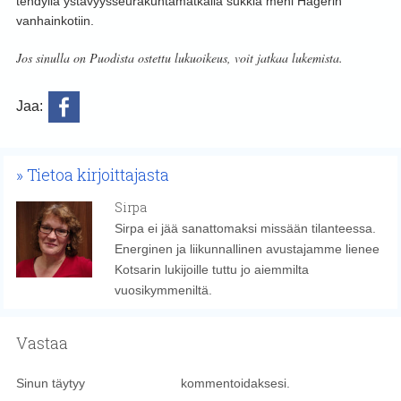
tehdyllä ystävyysseurakuntamatkalla sukkia meni Hagerin
vanhainkotiin.
Jos sinulla on Puodista ostettu lukuoikeus, voit jatkaa lukemista.
Jaa:
Tietoa kirjoittajasta
Sirpa
Sirpa ei jää sanattomaksi missään tilanteessa.
Energinen ja liikunnallinen avustajamme lienee
Kotsarin lukijoille tuttu jo aiemmilta
vuosikymmeniltä.
Vastaa
Sinun täytyy
kirjautua sisään
kommentoidaksesi.