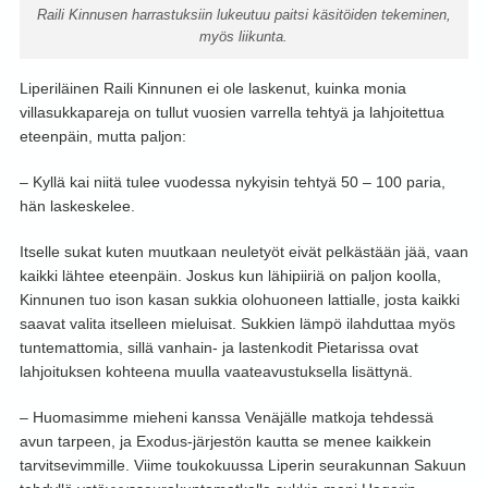
Raili Kinnusen harrastuksiin lukeutuu paitsi käsitöiden tekeminen,
myös liikunta.
Liperiläinen Raili Kinnunen ei ole laskenut, kuinka monia
villasukkapareja on tullut vuosien varrella tehtyä ja lahjoitettua
eteenpäin, mutta paljon:
– Kyllä kai niitä tulee vuodessa nykyisin tehtyä 50 – 100 paria,
hän laskeskelee.
Itselle sukat kuten muutkaan neuletyöt eivät pelkästään jää, vaan
kaikki lähtee eteenpäin. Joskus kun lähipiiriä on paljon koolla,
Kinnunen tuo ison kasan sukkia olohuoneen lattialle, josta kaikki
saavat valita itselleen mieluisat. Sukkien lämpö ilahduttaa myös
tuntemattomia, sillä vanhain- ja lastenkodit Pietarissa ovat
lahjoituksen kohteena muulla vaateavustuksella lisättynä.
– Huomasimme mieheni kanssa Venäjälle matkoja tehdessä
avun tarpeen, ja Exodus-järjestön kautta se menee kaikkein
tarvitsevimmille. Viime toukokuussa Liperin seurakunnan Sakuun