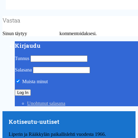
Vastaa
Sinun täytyy
kirjautua sisään
kommentoidaksesi.
Kirjaudu
Tunnus
Salasana
Muista minut
Unohtunut salasana
Kotiseutu-uutiset
Liperin ja Rääkkylän paikallislehti vuodesta 1966.