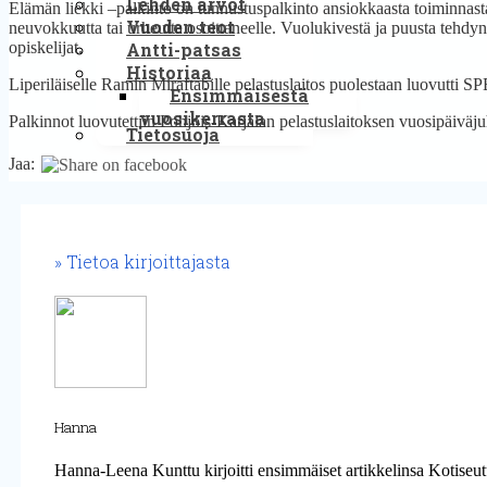
Lehden arvot
Elämän liekki –palkinto on tunnustuspalkinto ansiokkaasta toiminnast
Vuoden teot
neuvokkuutta tai urheutta osoittaneelle. Vuolukivestä ja puusta tehdy
Antti-patsas
opiskelijat.
Historiaa
Liperiläiselle Ramin Miraftabille pelastuslaitos puolestaan luovutti S
Ensimmäisestä
vuosikerrasta
Palkinnot luovutettiin Pohjois-Karjalan pelastuslaitoksen vuosipäiväju
Tietosuoja
Jaa:
Tietoa kirjoittajasta
Hanna
Hanna-Leena Kunttu kirjoitti ensimmäiset artikkelinsa Kotiseut