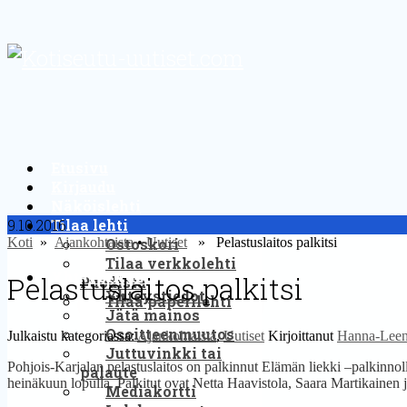
Etusivu
Kirjaudu
Näköislehti
9.10.2016
Tilaa lehti
Koti
»
Ajankohtaista
Ostoskori
•
Uutiset
» Pelastuslaitos palkitsi
Tilaa verkkolehti
Yhteystiedot
Pelastuslaitos palkitsi
Puodista
Yhteystiedot
Tilaa paperilehti
Jätä mainos
Osoitteenmuutos
Julkaistu kategoriassa:
Ajankohtaista
,
Uutiset
Kirjoittanut
Hanna-Leen
Juttuvinkki tai
Pohjois-Karjalan pelastuslaitos on palkinnut Elämän liekki –palkinnol
palaute
heinäkuun lopulla. Palkitut ovat Netta Haavistola, Saara Martikainen 
Mediakortti