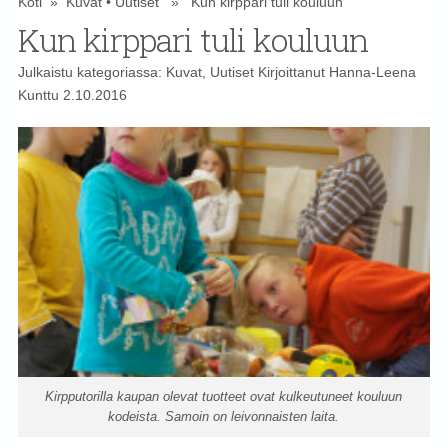
Koti
»
Kuvat
•
Uutiset
» Kun kirppari tuli kouluun
Kun kirppari tuli kouluun
Julkaistu kategoriassa:
Kuvat
,
Uutiset
Kirjoittanut
Hanna-Leena
Kunttu
2.10.2016
Kirpputorilla kaupan olevat tuotteet ovat kulkeutuneet kouluun
kodeista. Samoin on leivonnaisten laita.