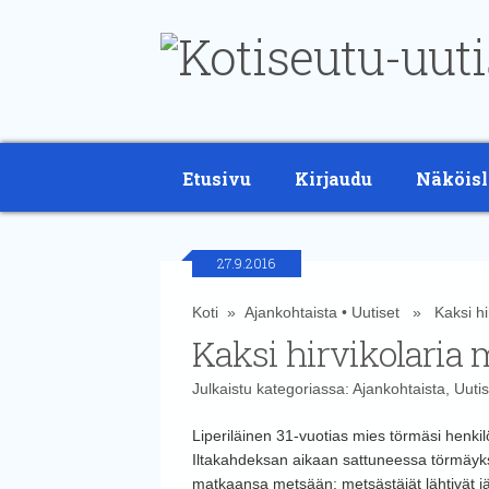
Etusivu
Kirjaudu
Näköisl
27.9.2016
Koti
»
Ajankohtaista
•
Uutiset
» Kaksi hirv
Kaksi hirvikolaria 
Julkaistu kategoriassa:
Ajankohtaista
,
Uutis
Liperiläinen 31-vuotias mies törmäsi henki
Iltakahdeksan aikaan sattuneessa törmäyks
matkaansa metsään; metsästäjät lähtivät jä