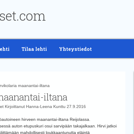
ehti
Tilaa lehti
Yhteystiedot
ikolaria maanantai-iltana
maanantai-iltana
et
Kirjoittanut
Hanna-Leena Kunttu
27.9.2016
löautoineen hirveen maanantai-iltana Reijolassa.
essä auton etupuskuri osui sarvipään takajalkaan.
Hirvi jatkoi
ljittämään mahdollisesti loukkaantunutta eläintä