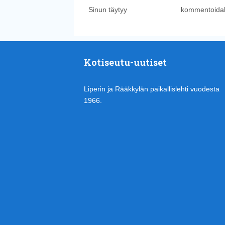
Sinun täytyy
kirjautua sisään
kommentoidak
Kotiseutu-uutiset
Liperin ja Rääkkylän paikallislehti vuodesta
1966.