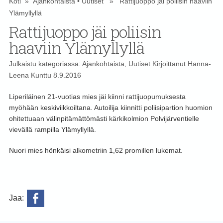
Koti
»
Ajankohtaista
•
Uutiset
» Rattijuoppo jäi poliisin haaviin
Ylämyllyllä
Rattijuoppo jäi poliisin
haaviin Ylämyllyllä
Julkaistu kategoriassa:
Ajankohtaista
,
Uutiset
Kirjoittanut
Hanna-
Leena Kunttu
8.9.2016
Liperiläinen 21-vuotias mies jäi kiinni rattijuopumuksesta
myöhään keskiviikkoiltana. Autoilija kiinnitti poliisipartion huomion
ohitettuaan välinpitämättömästi kärkikolmion Polvijärventielle
vievällä rampilla Ylämyllyllä.
Nuori mies hönkäisi alkometriin 1,62 promillen lukemat.
Jaa: