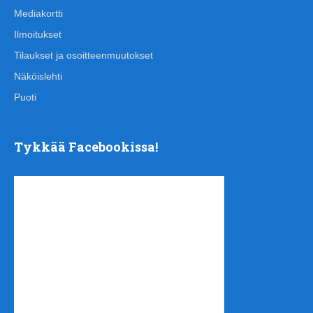
Mediakortti
Ilmoitukset
Tilaukset ja osoitteenmuutokset
Näköislehti
Puoti
Tykkää Facebookissa!