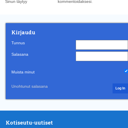
Sinun täytyy
kirjautua sisään
kommentoidaksesi.
Kirjaudu
Tunnus
Salasana
Muista minut
Unohtunut salasana
Kotiseutu-uutiset