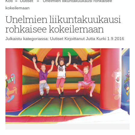
Koti
»
Uutiset
» Unelmien liikuntakuukausi rohkaisee
kokeilemaan
Unelmien liikuntakuukausi
rohkaisee kokeilemaan
Julkaistu kategoriassa:
Uutiset
Kirjoittanut
Jutta Kurki
1.9.2016