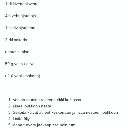
1 dl kivennäisvettä
4dl vehnäjauhoja
1 tl leivinjauhetta
2 rkl sokeria
ripaus suolaa
50 g voita / öljyä
( 1 tl vaniljasokeria)
—
Vatkaa munien rakenne rikki kulhossa
Lisää joukkoon neste
Sekoita kuivat aineet keskenään ja lisää nesteen joukkoon
Lisää öljy
Anna turvota jääkaapissa noin tunti