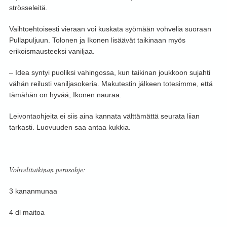
strösseleitä.
Vaihtoehtoisesti vieraan voi kuskata syömään vohvelia suoraan
Pullapuljuun. Tolonen ja Ikonen lisäävät taikinaan myös
erikoismausteeksi vaniljaa.
– Idea syntyi puoliksi vahingossa, kun taikinan joukkoon sujahti
vähän reilusti vaniljasokeria. Makutestin jälkeen totesimme, että
tämähän on hyvää, Ikonen nauraa.
Leivontaohjeita ei siis aina kannata välttämättä seurata liian
tarkasti. Luovuuden saa antaa kukkia.
Vohvelitaikinan perusohje:
3 kananmunaa
4 dl maitoa