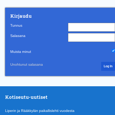
Kirjaudu
Tunnus
Salasana
Muista minut
Unohtunut salasana
Kotiseutu-uutiset
Liperin ja Rääkkylän paikallislehti vuodesta