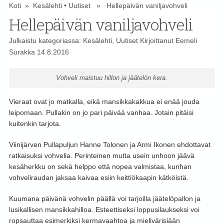
Koti
»
Kesälehti
•
Uutiset
» Hellepäivän vaniljavohveli
Hellepäivän vaniljavohveli
Julkaistu kategoriassa:
Kesälehti
,
Uutiset
Kirjoittanut
Eemeli
Surakka
14.8.2016
Vohveli maistuu hillon ja jäätelön kera.
Vieraat ovat jo matkalla, eikä mansikkakakkua ei enää jouda
leipomaan. Pullakin on jo pari päivää vanhaa. Jotain pitäisi
kuitenkin tarjota.
Viinijärven Pullapuljun Hanne Tolonen ja Armi Ikonen ehdottavat
ratkaisuksi vohvelia. Perinteinen mutta usein unhoon jäävä
kesäherkku on sekä helppo että nopea valmistaa, kunhan
vohveliraudan jaksaa kaivaa esiin keittiökaapin kätköistä.
Kuumana päivänä vohvelin päällä voi tarjoilla jäätelöpallon ja
lusikallisen mansikkahilloa. Esteettiseksi loppusilaukseksi voi
ropsauttaa esimerkiksi kermavaahtoa ja mielivärisiään