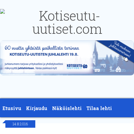
Etusivu
Kirjaudu
Näköislehti
Tilaa lehti
14.8.2016
Yhteystiedot