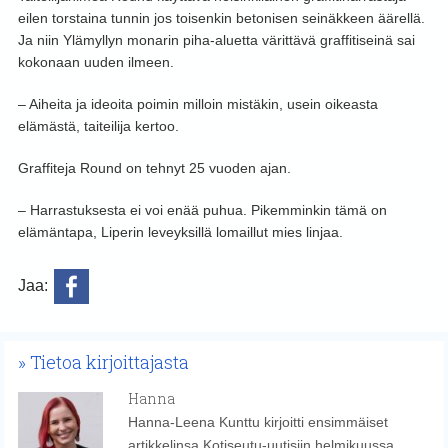
eilen torstaina tunnin jos toisenkin betonisen seinäkkeen äärellä.
Ja niin Ylämyllyn monarin piha-aluetta värittävä graffitiseinä sai
kokonaan uuden ilmeen.
– Aiheita ja ideoita poimin milloin mistäkin, usein oikeasta
elämästä, taiteilija kertoo.
Graffiteja Round on tehnyt 25 vuoden ajan.
– Harrastuksesta ei voi enää puhua. Pikemminkin tämä on
elämäntapa, Liperin leveyksillä lomaillut mies linjaa.
Jaa:
Tietoa kirjoittajasta
Hanna
Hanna-Leena Kunttu kirjoitti ensimmäiset
artikkelinsa Kotiseutu-uutisiin helmikuussa