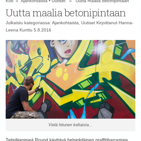
Koti
»
Ajankohtaista
•
Uutiset
» Uutta maalia betonipintaan
Uutta maalia betonipintaan
Julkaistu kategoriassa:
Ajankohtaista
,
Uutiset
Kirjoittanut
Hanna-
Leena Kunttu
5.8.2016
Vielä hitunen keltaista...
Taiteilijanimeä Round käyttävä helsinkiläinen graffitiharrastaja