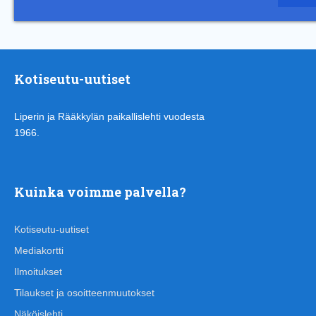
Kotiseutu-uutiset
Liperin ja Rääkkylän paikallislehti vuodesta
1966.
Kuinka voimme palvella?
Kotiseutu-uutiset
Mediakortti
Ilmoitukset
Tilaukset ja osoitteenmuutokset
Näköislehti