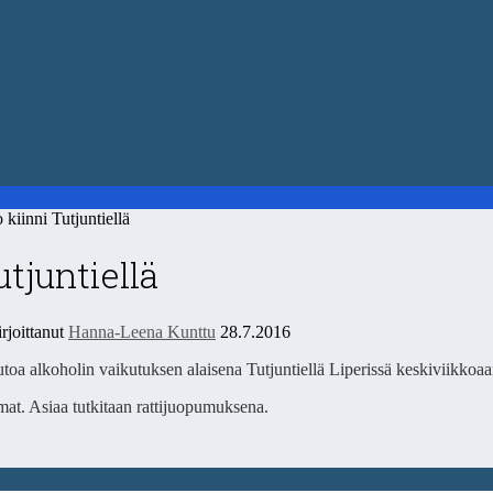
iinni Tutjuntiellä
utjuntiellä
rjoittanut
Hanna-Leena Kunttu
28.7.2016
öautoa alkoholin vaikutuksen alaisena Tutjuntiellä Liperissä keskiviik
mat. Asiaa tutkitaan rattijuopumuksena.