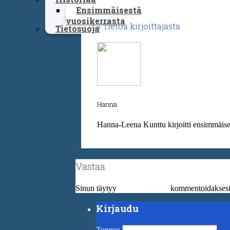
Ensimmäisestä
vuosikerrasta
Tietoa kirjoittajasta
Tietosuoja
Hanna
Hanna-Leena Kunttu kirjoitti ensimmäiset
Vastaa
Sinun täytyy
kirjautua sisään
kommentoidaksesi
Kirjaudu
Tunnus