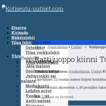
Etusivu
Kirjaudu
Näköislehti
Tilaa lehti
28.7.2016
Ostoskori
Koti
»
Ajankohtaista
•
Uutiset
» Rattijuoppo k
Tilaa verkkolehti
Yhteystiedot
Rattijuoppo kiinni T
Puodista
Yhteystiedot
Tilaa paperilehti
Jätä mainos
Osoitteenmuutos
Julkaistu kategoriassa:
Ajankohtaista
,
Uutiset
Ki
Juttuvinkki tai
Liperiläinen 52-vuotias nainen kuljetti henkil
palaute
Mediakortti
Nainen puhalsi alkometriin 1,38 promillen luke
Lehden arvot
Vuoden teot
Jaa:
Antti-patsas
Historiaa