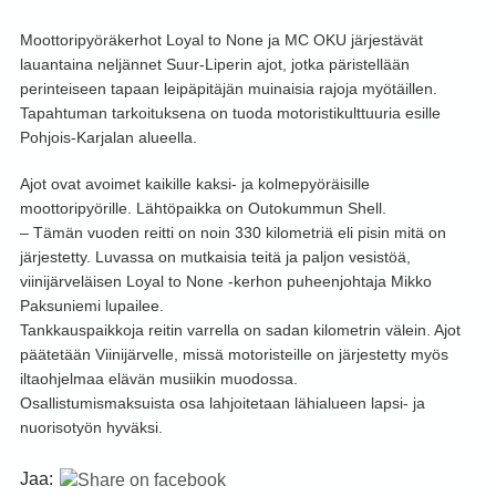
Moottoripyöräkerhot Loyal to None ja MC OKU järjestävät
lauantaina neljännet Suur-Liperin ajot, jotka päristellään
perinteiseen tapaan leipäpitäjän muinaisia rajoja myötäillen.
Tapahtuman tarkoituksena on tuoda motoristikulttuuria esille
Pohjois-Karjalan alueella.
Ajot ovat avoimet kaikille kaksi- ja kolmepyöräisille
moottoripyörille. Lähtöpaikka on Outokummun Shell.
– Tämän vuoden reitti on noin 330 kilometriä eli pisin mitä on
järjestetty. Luvassa on mutkaisia teitä ja paljon vesistöä,
viinijärveläisen Loyal to None -kerhon puheenjohtaja Mikko
Paksuniemi lupailee.
Tankkauspaikkoja reitin varrella on sadan kilometrin välein. Ajot
päätetään Viinijärvelle, missä motoristeille on järjestetty myös
iltaohjelmaa elävän musiikin muodossa.
Osallistumismaksuista osa lahjoitetaan lähialueen lapsi- ja
nuorisotyön hyväksi.
Jaa: