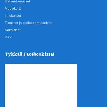
Kotiseutu-uutiset
Mediakortti
Ilmoitukset
Tilaukset ja osoitteenmuutokset
Näköislehti
Puoti
Tykkää Facebookissa!