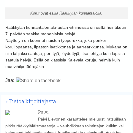
Korut ovat esillä Rääkkylän kunnantalolla.
Rääkkylän kunnantalon ala-aulan vitriineissä on esillä heinäkuun
7. päivään saakka monenlaisia helyjä.
Näyttelyn on koonnut naisten työporukka, joka penkoi
korulippaansa, lipaston laatikkonsa ja aarrearkkunsa. Mukana on
niin lahjaksi saatuja, perittyjä, löydettyjä, itse tehtyjä kuin lapsilta
saatuja helyjä. Esillä on klassisia Kalevala koruja, helmiä kuin
muovihilpetöörejäkin.
Jaa:
Tietoa kirjoittajasta
Paivi
Päivi Lievonen karauttelee mieluusti ratsuillaan
pitkin rääkkyläläismaastoja – vauhdikkaan toimittajan kulkimiksi
kelpaavat toki myös sukset, lumikengät ja velosipedi. Hyvä jos