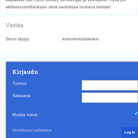
aktiivisuusmittarikaan siinä vauhdissa mukana kestää!
Vastaa
Sinun täytyy
kirjautua sisään
kommentoidaksesi.
Kirjaudu
Tunnus
Salasana
Muista minut
Unohtunut salasana