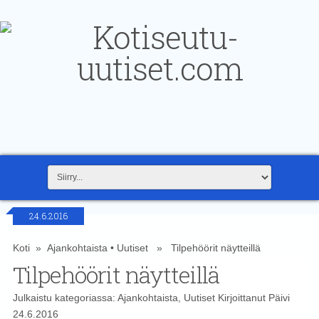
24.6.2016
Koti
»
Ajankohtaista
•
Uutiset
» Tilpehöörit näytteillä
Tilpehöörit näytteillä
Julkaistu kategoriassa:
Ajankohtaista
,
Uutiset
Kirjoittanut
Päivi
24.6.2016