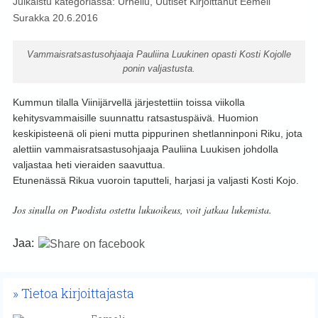
Julkaistu kategoriassa:
Urheilu
,
Uutiset
Kirjoittanut
Eemeli
Surakka
20.6.2016
Vammaisratsastusohjaaja Pauliina Luukinen opasti Kosti Kojolle
ponin valjastusta.
Kummun tilalla Viinijärvellä järjestettiin toissa viikolla
kehitysvammaisille suunnattu ratsastuspäivä. Huomion
keskipisteenä oli pieni mutta pippurinen shetlanninponi Riku, jota
alettiin vammaisratsastusohjaaja Pauliina Luukisen johdolla
valjastaa heti vieraiden saavuttua.
Etunenässä Rikua vuoroin taputteli, harjasi ja valjasti Kosti Kojo.
Jos sinulla on Puodista ostettu lukuoikeus, voit jatkaa lukemista.
Jaa:
Tietoa kirjoittajasta