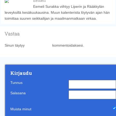
Eemeli
Eemeli Surakka viihtyy Liperin ja Rääkkylän
leveyksillä kesäkuukausina. Muun kalenterista löytyvän ajan hän
toimittaa suuren seikkailijan ja maailmanmatkaan virkaa.
Vastaa
Sinun täytyy
kirjautua sisään
kommentoidaksesi.
Kirjaudu
Tunnus
Salasana
Muista minut