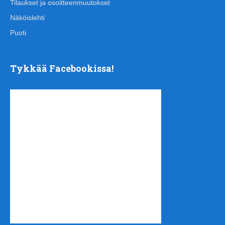
Tilaukset ja osoitteenmuutokset
Näköislehti
Puoti
Tykkää Facebookissa!