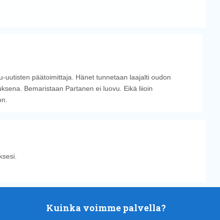
u-uutisten päätoimittaja. Hänet tunnetaan laajalti oudon
sena. Bemaristaan Partanen ei luovu. Eikä liioin
on.
sesi.
Kuinka voimme palvella?