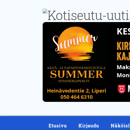
Etusivu
Kirjaudu
Näköisl