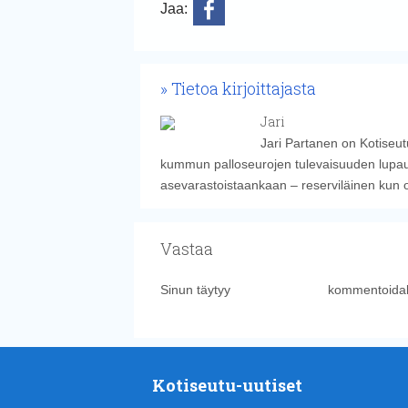
Jaa:
Tietoa kirjoittajasta
Jari
Jari Partanen on Kotiseut
kummun palloseurojen tulevaisuuden lupauk
asevarastoistaankaan – reserviläinen kun 
Vastaa
Sinun täytyy
kirjautua sisään
kommentoidak
Kotiseutu-uutiset