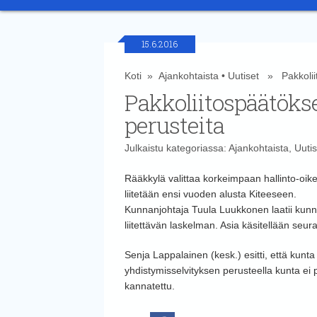
15.6.2016
Koti
»
Ajankohtaista
•
Uutiset
» Pakkoliito
Pakkoliitospäätökse
perusteita
Julkaistu kategoriassa:
Ajankohtaista
,
Uutis
Rääkkylä valittaa korkeimpaan hallinto-oike
liitetään ensi vuoden alusta Kiteeseen.
Kunnanjohtaja Tuula Luukkonen laatii kunn
liitettävän laskelman. Asia käsitellään seu
Senja Lappalainen (kesk.) esitti, että kunt
yhdistymisselvityksen perusteella kunta ei 
kannatettu.