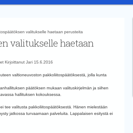
späätöksen valitukselle haetaan perusteita
n valitukselle haetaan
et
Kirjoittanut
Jari
15.6.2016
uteen valtioneuvoston pakkoliitospäätöksestä, jolla kunta
anhallituksen päätöksen mukaan valituskirjelmän ja siihen
raavassa hallituksen kokouksessa.
a ei tee valitusta pakkoliitospäätöksestä. Hänen mielestään
pysty jatkossa turvaamaan palveluita. Lappalaisen esitystä ei