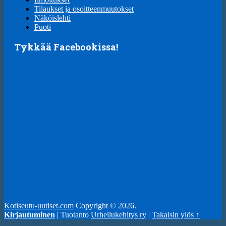
Tilaukset ja osoitteenmuutokset
Näköislehti
Puoti
Tykkää Facebookissa!
Kotiseutu-uutiset.com
Copyright © 2026.
Kirjautuminen
| Tuotanto
Urheilukehitys ry
|
Takaisin ylös ↑