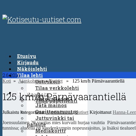
Etusivu
Kirjaudu
Näköislehti
2.6.2016
Tilaa lehti
Koti
»
Ajankohtaista
Ostoskori
•
Uutiset
» 125 km/h Pärnävaarantiellä
Tilaa verkkolehti
Yhteystiedot
125 km/h Pärnävaarantiellä
Puodista
Yhteystiedot
Tilaa paperilehti
Jätä mainos
Osoitteenmuutos
Julkaistu kategoriassa:
Ajankohtaista
,
Uutiset
Kirjoittanut
Hanna-Leen
Juttuvinkki tai
Joensuulainen 29-vuotias mies kurvaili hurjaa vauhtia Pärnävaarantiellä
palaute
tunnissa; alueella on kuudenkympin nopeusrajoitus, ja lisäksi tiealueell
Mediakortti