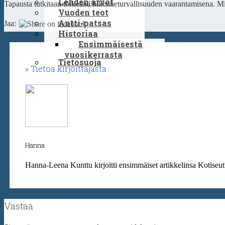
Lehden arvot
Tapausta tutkitaan törkeänä liikenneturvallisuuden vaarantamisena. Mi
Vuoden teot
Antti-patsas
Jaa:
Historiaa
Ensimmäisestä
vuosikerrasta
Tietosuoja
Tietoa kirjoittajasta
Hanna
Hanna-Leena Kunttu kirjoitti ensimmäiset artikkelinsa Kotiseut
Vastaa