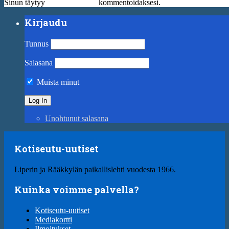
Sinun täytyy
kirjautua sisään
kommentoidaksesi.
Kirjaudu
Tunnus
Salasana
Muista minut
Unohtunut salasana
Kotiseutu-uutiset
Liperin ja Rääkkylän paikallislehti vuodesta 1966.
Kuinka voimme palvella?
Kotiseutu-uutiset
Mediakortti
Ilmoitukset