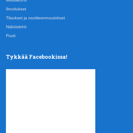
Mediakortti
Ilmoitukset
Tilaukset ja osoitteenmuutokset
Näköislehti
Puoti
Tykkää Facebookissa!