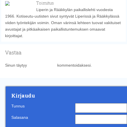
Toimitus
Liperin ja Rääkkylän paikallislehti vuodesta
1966. Kotiseutu-uutisten sivut syntyvät Liperissä ja Rääkkylässä
viiden työntekijän voimin. Oman värinsä lehteen tuovat vakituiset
avustajat ja pitkäaikaisen paikallistuntemuksen omaavat
kirjoittajat.
Vastaa
Sinun täytyy
kirjautua sisään
kommentoidaksesi.
Kirjaudu
Tunnus
Salasana