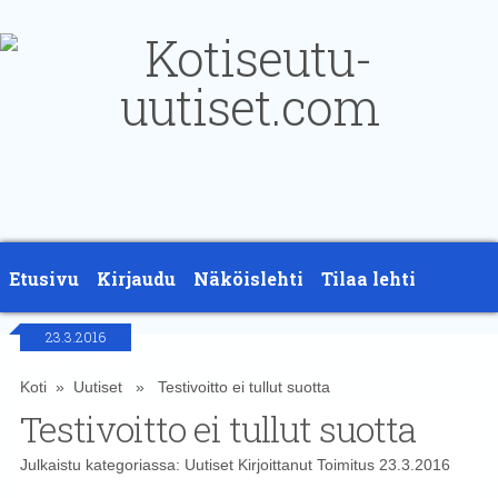
Etusivu
Kirjaudu
Näköislehti
Tilaa lehti
23.3.2016
Yhteystiedot
Koti
»
Uutiset
» Testivoitto ei tullut suotta
Testivoitto ei tullut suotta
Julkaistu kategoriassa:
Uutiset
Kirjoittanut
Toimitus
23.3.2016