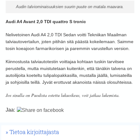
Audin talviominaisuuksien suurin puute on matala maavara.
Audi A4 Avant 2,0 TDI quattro S tronic
Nelivetoinen Audi A4 2,0 TDI Sedan voitti Tekniikan Maailman
talviautovertailun, joten pitihän sitä päästä kokeilemaan. Saimme
tosin koeajoon farmarikorisen ja paremmin varustellun version.
Kiinnostusta talviautotestin voittajaa kohtaan tuskin tarvitsee
perustella, mutta muistutetaan kuitenkin, että tänäkin talvena on
autoilijoita koeteltu tulipalopakkasilla, mustalla jäällä, lumisateilla
ja sohjoisilla teillä. Jyvät erottuvat akanoista näissä olosuhteissa.
Jos sinulla on Puodista ostettu lukuoikeus, voit jatkaa lukemista.
Jaa:
Tietoa kirjoittajasta