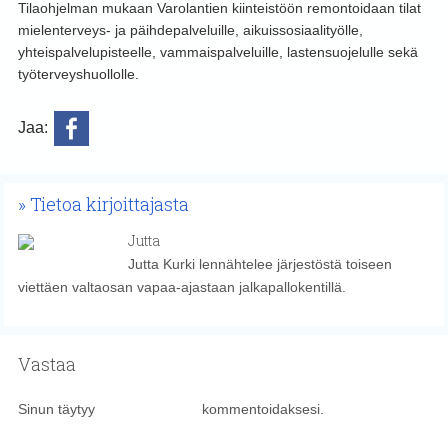
Tilaohjelman mukaan Varolantien kiinteistöön remontoidaan tilat
mielenterveys- ja päihdepalveluille, aikuissosiaalityölle,
yhteispalvelupisteelle, vammaispalveluille, lastensuojelulle sekä
työterveyshuollolle.
Jaa:
Tietoa kirjoittajasta
Jutta
Jutta Kurki lennähtelee järjestöstä toiseen
viettäen valtaosan vapaa-ajastaan jalkapallokentillä.
Vastaa
Sinun täytyy
kirjautua sisään
kommentoidaksesi.