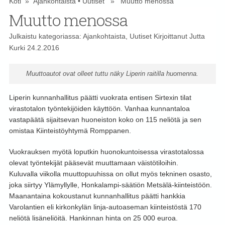
Koti
»
Ajankohtaista
•
Uutiset
» Muutto menossa
Muutto menossa
Julkaistu kategoriassa:
Ajankohtaista
,
Uutiset
Kirjoittanut
Jutta
Kurki
24.2.2016
Muuttoautot ovat olleet tuttu näky Liperin raitilla huomenna.
Liperin kunnanhallitus päätti vuokrata entisen Sirtexin tilat
virastotalon työntekijöiden käyttöön. Vanhaa kunnantaloa
vastapäätä sijaitsevan huoneiston koko on 115 neliötä ja sen
omistaa Kiinteistöyhtymä Romppanen.
Vuokrauksen myötä loputkin huonokuntoisessa virastotalossa
olevat työntekijät pääsevät muuttamaan väistötiloihin.
Kuluvalla viikolla muuttopuuhissa on ollut myös tekninen osasto,
joka siirtyy Ylämyllylle, Honkalampi-säätiön Metsälä-kiinteistöön.
Maanantaina kokoustanut kunnanhallitus päätti hankkia
Varolantien eli kirkonkylän linja-autoaseman kiinteistöstä 170
neliötä lisäneliöitä. Hankinnan hinta on 25 000 euroa.