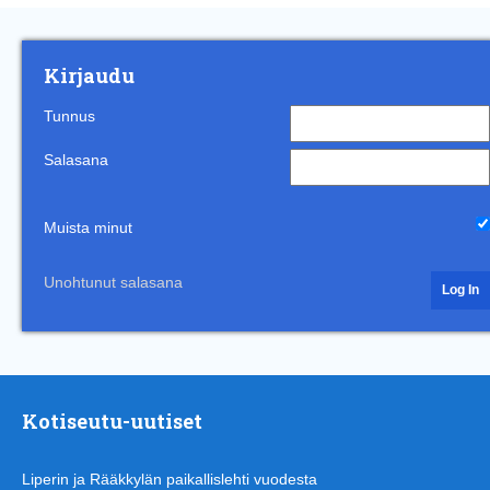
Kirjaudu
Tunnus
Salasana
Muista minut
Unohtunut salasana
Kotiseutu-uutiset
Liperin ja Rääkkylän paikallislehti vuodesta