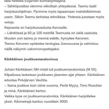
tällä hetkellä Evijärven kunnanjohtajana.
– Sähköpostitse olemme viikoittain yhteydessä. Teemu laatii
harjoitusohjelman. Pyrimme myös tapaamaan mahdollisimman
usein. Silloin Teemu tarkistaa tekniikkaa. Yhdessä juostaan myös
vetoja.
Kejosesta on harjoitusvastusta Keroselle.
– Lähdöissä ja 60 ja 100 metrillä Teemusta on vielä vastusta.
Muuten oon tainnu jo mennä edelle, hymyilee Keronen.
Teemu Keronen opiskelee teologiaa Joensuussa ja valmistuu
näillä näkymin uskonnonopettajaksi.
Kärkkäinen joukkuemaratonissa
Juhani Kärkkäisen SM-mitali tuli joukkuemaratonissa (M 55).
Kilpailussa lasketaan joukkueen jäsenten ajat yhteen. Kärkkäinen
edustaa Polvijärven Vauhtia.
– Sama joukkue kuin viime vuonna, Pertti Myyry, Timo Roschier
ja minä, Kärkkäinen kertoo.
Vaikka kyse on joukkuemaratonista, Kärkkäinen harjoittelee
yksin. Kilometrejä karttuu vuosittain 3000.