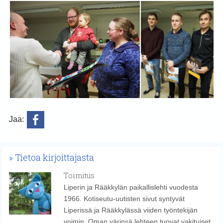
Jaa:
Tietoa kirjoittajasta
Toimitus
Liperin ja Rääkkylän paikallislehti vuodesta
1966. Kotiseutu-uutisten sivut syntyvät
Liperissä ja Rääkkylässä viiden työntekijän
voimin. Oman värinsä lehteen tuovat vakituiset