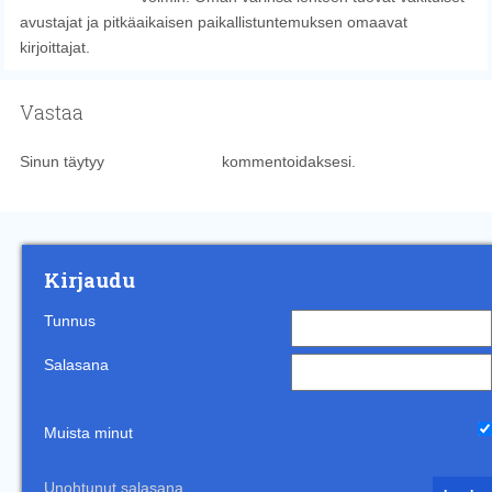
avustajat ja pitkäaikaisen paikallistuntemuksen omaavat
kirjoittajat.
Vastaa
Sinun täytyy
kirjautua sisään
kommentoidaksesi.
Kirjaudu
Tunnus
Salasana
Muista minut
Unohtunut salasana