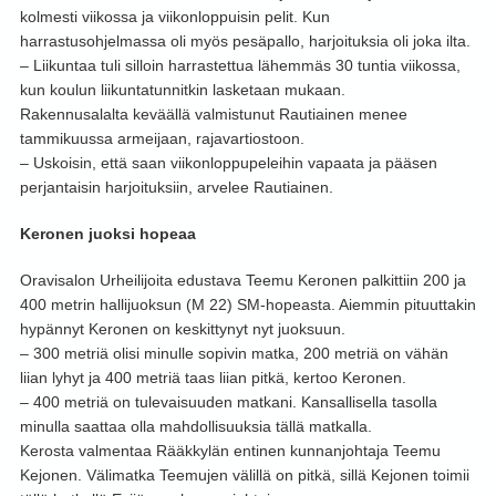
kolmesti viikossa ja viikonloppuisin pelit. Kun
harrastusohjelmassa oli myös pesäpallo, harjoituksia oli joka ilta.
– Liikuntaa tuli silloin harrastettua lähemmäs 30 tuntia viikossa,
kun koulun liikuntatunnitkin lasketaan mukaan.
Rakennusalalta keväällä valmistunut Rautiainen menee
tammikuussa armeijaan, rajavartiostoon.
– Uskoisin, että saan viikonloppupeleihin vapaata ja pääsen
perjantaisin harjoituksiin, arvelee Rautiainen.
Keronen juoksi hopeaa
Oravisalon Urheilijoita edustava Teemu Keronen palkittiin 200 ja
400 metrin hallijuoksun (M 22) SM-hopeasta. Aiemmin pituuttakin
hypännyt Keronen on keskittynyt nyt juoksuun.
– 300 metriä olisi minulle sopivin matka, 200 metriä on vähän
liian lyhyt ja 400 metriä taas liian pitkä, kertoo Keronen.
– 400 metriä on tulevaisuuden matkani. Kansallisella tasolla
minulla saattaa olla mahdollisuuksia tällä matkalla.
Kerosta valmentaa Rääkkylän entinen kunnanjohtaja Teemu
Kejonen. Välimatka Teemujen välillä on pitkä, sillä Kejonen toimii