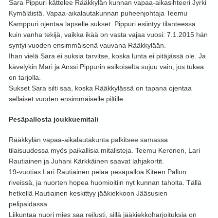
Sara Pippuri kättelee Rääkkylän kunnan vapaa-aikasihteeri Jyrki
Kymäläistä. Vapaa-aikalautakunnan puheenjohtaja Teemu
Kamppuri ojentaa lapselle sukset. Pippuri esiintyy tilanteessa
kuin vanha tekijä, vaikka ikää on vasta vajaa vuosi: 7.1.2015 hän
syntyi vuoden ensimmäisenä vauvana Rääkkylään.
Ihan vielä Sara ei suksia tarvitse, koska lunta ei pitäjässä ole. Ja
kävelykin Mari ja Anssi Pippurin esikoiselta sujuu vain, jos tukea
on tarjolla.
Sukset Sara silti saa, koska Rääkkylässä on tapana ojentaa
sellaiset vuoden ensimmäiselle piltille.
Pesäpallosta joukkuemitali
Rääkkylän vapaa-aikalautakunta palkitsee samassa
tilaisuudessa myös paikallisia mitalisteja. Teemu Keronen, Lari
Rautiainen ja Juhani Kärkkäinen saavat lahjakortit.
19-vuotias Lari Rautiainen pelaa pesäpalloa Kiteen Pallon
riveissä, ja nuorten hopea huomioitiin nyt kunnan taholta. Tällä
hetkellä Rautiainen keskittyy jääkiekkoon Jääsusien
pelipaidassa.
Liikuntaa nuori mies saa reilusti, sillä jääkiekkoharjoituksia on