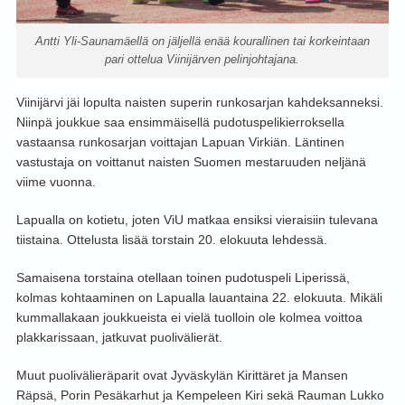
Antti Yli-Saunamäellä on jäljellä enää kourallinen tai korkeintaan
pari ottelua Viinijärven pelinjohtajana.
Viinijärvi jäi lopulta naisten superin runkosarjan kahdeksanneksi.
Niinpä joukkue saa ensimmäisellä pudotuspelikierroksella
vastaansa runkosarjan voittajan Lapuan Virkiän. Läntinen
vastustaja on voittanut naisten Suomen mestaruuden neljänä
viime vuonna.
Lapualla on kotietu, joten ViU matkaa ensiksi vieraisiin tulevana
tiistaina. Ottelusta lisää torstain 20. elokuuta lehdessä.
Samaisena torstaina otellaan toinen pudotuspeli Liperissä,
kolmas kohtaaminen on Lapualla lauantaina 22. elokuuta. Mikäli
kummallakaan joukkueista ei vielä tuolloin ole kolmea voittoa
plakkarissaan, jatkuvat puolivälierät.
Muut puolivälieräparit ovat Jyväskylän Kirittäret ja Mansen
Räpsä, Porin Pesäkarhut ja Kempeleen Kiri sekä Rauman Lukko