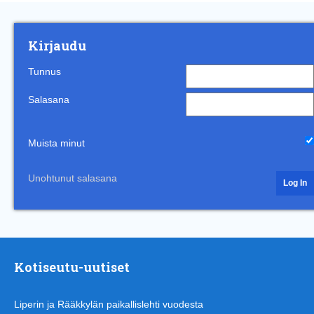
Kirjaudu
Tunnus
Salasana
Muista minut
Unohtunut salasana
Kotiseutu-uutiset
Liperin ja Rääkkylän paikallislehti vuodesta