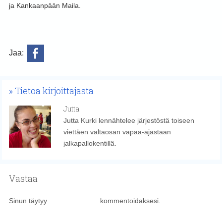
ja Kankaanpään Maila.
Jaa:
Tietoa kirjoittajasta
Jutta
Jutta Kurki lennähtelee järjestöstä toiseen
viettäen valtaosan vapaa-ajastaan
jalkapallokentillä.
Vastaa
Sinun täytyy
kirjautua sisään
kommentoidaksesi.