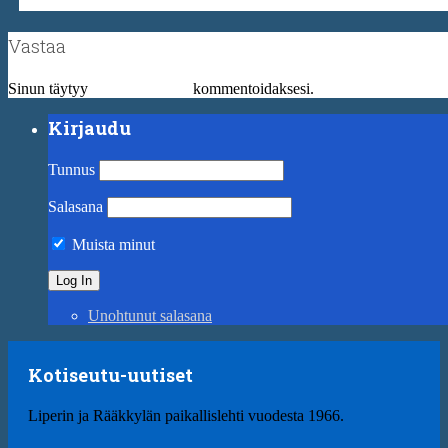
Vastaa
Sinun täytyy
kirjautua sisään
kommentoidaksesi.
Kirjaudu
Tunnus
Salasana
Muista minut
Unohtunut salasana
Kotiseutu-uutiset
Liperin ja Rääkkylän paikallislehti vuodesta 1966.