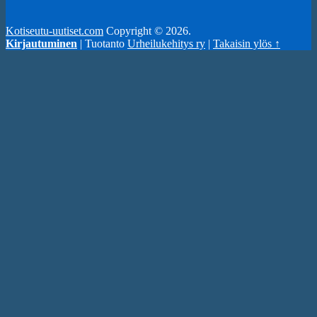
Kotiseutu-uutiset.com
Copyright © 2026.
Kirjautuminen
| Tuotanto
Urheilukehitys ry
|
Takaisin ylös ↑