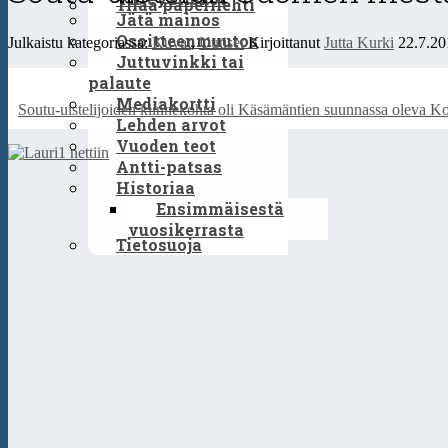
Tilaa paperilehti
Jätä mainos
Osoitteenmuutos
Julkaistu kategoriassa:
Kuvat
,
Uutiset
Kirjoittanut
Jutta Kurki
22.7.20
Juttuvinkki tai
palaute
Mediakortti
Soutu-uistelijoiden kiinnekohta oli Käsämäntien suunnassa oleva Ko
Lehden arvot
Vuoden teot
Antti-patsas
Historiaa
Ensimmäisestä
vuosikerrasta
Tietosuoja