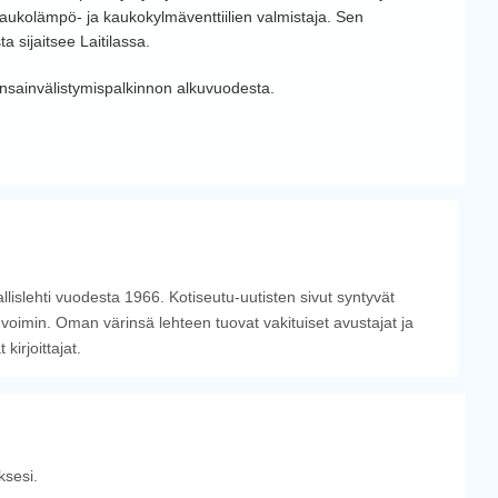
kaukolämpö- ja kaukokylmäventtiilien valmistaja. Sen
a sijaitsee Laitilassa.
ansainvälistymispalkinnon alkuvuodesta.
llislehti vuodesta 1966. Kotiseutu-uutisten sivut syntyvät
 voimin. Oman värinsä lehteen tuovat vakituiset avustajat ja
irjoittajat.
sesi.