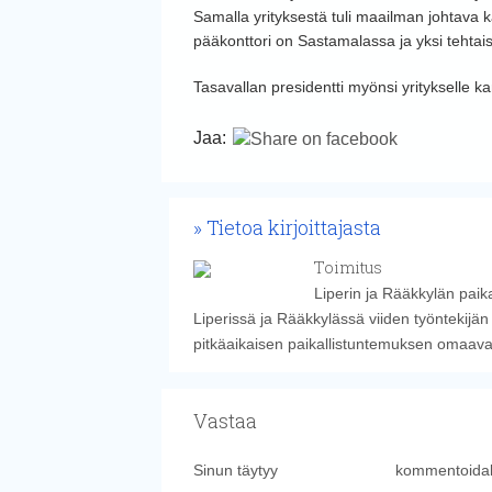
Samalla yrityksestä tuli maailman johtava 
pääkonttori on Sastamalassa ja yksi tehtaist
Tasavallan presidentti myönsi yritykselle k
Jaa:
Tietoa kirjoittajasta
Toimitus
Liperin ja Rääkkylän paika
Liperissä ja Rääkkylässä viiden työntekijän
pitkäaikaisen paikallistuntemuksen omaavat k
Vastaa
Sinun täytyy
kirjautua sisään
kommentoidak