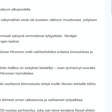
kakuun alkupuolella.
 näkymäthän eivät ole kuuteen viikkoon muuttuneet, yrityksen
normaali syksynä ammottavat tyhjyyttään. Venäjän
rajan taakse.
sse Hirvonen esitti vaihtoehdoiksi erilaisia lomautuksia ja
hän hallitus on esitykset käsitellyt – osan tyrmännyt suoralta
 Hirvonen harmittelee.
osoittanut kiinnostusta siirtyä muille Vexven tehtaille töihin,
o tehneet oman ratkaisunsa ja vaihtaneet työpaikkaa.
50-vuotias perheyritys, joka osti viime keväänä Naval-yhtiön.