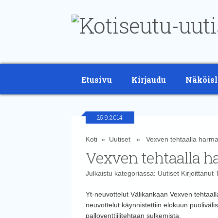
Etusivu
Kirjaudu
Näköisl
25.9.2014
Koti
»
Uutiset
» Vexven tehtaalla harmaa
Vexven tehtaalla h
Julkaistu kategoriassa:
Uutiset
Kirjoittanut
Yt-neuvottelut Välikankaan Vexven tehtaall
neuvottelut käynnistettiin elokuun puoliväli
palloventtiilitehtaan sulkemista.