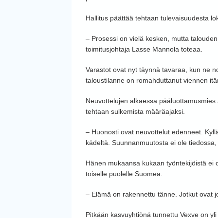
Hallitus päättää tehtaan tulevaisuudesta lo
– Prosessi on vielä kesken, mutta talouden
toimitusjohtaja Lasse Mannola toteaa.
Varastot ovat nyt täynnä tavaraa, kun ne 
taloustilanne on romahduttanut viennen itä
Neuvottelujen alkaessa pääluottamusmies Je
tehtaan sulkemista määräajaksi.
– Huonosti ovat neuvottelut edenneet. Kyllä
kädeltä. Suunnanmuutosta ei ole tiedossa,
Hänen mukaansa kukaan työntekijöistä ei ole 
toiselle puolelle Suomea.
– Elämä on rakennettu tänne. Jotkut ovat j
Pitkään kasvuyhtiönä tunnettu Vexve on yli 