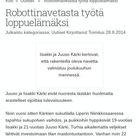
Koti
»
Uutiset
» Robottinavetasta työtä loppuelämäksi
Robottinavetasta työtä
loppuelämäksi
Julkaistu kategoriassa:
Uutiset
Kirjoittanut
Toimitus
28.8.2014
Iisakki ja Juuso Kärki kertovat,
että rakenteilla oleva navetta
valmistuu joulukuuhun
mennessä.
Juuso ja Iisakki Kärki eivät nuoresta iästään huolimatta
arastelleet sijoittaa tulevaisuuteen.
Noin vuosi sitten Kärkien sukutilalla Liperin Niinikkosaaressa
tapahtui sukupolven vaihdos, ja puikkoihin hyppäsivät 19-vuotias
Iisakki ja 21-vuotias Juuso Kärki. Turhia aikailematta veljekset
lähtivät investoimaan tilan maidontuotantoon. Vanhan noin 22