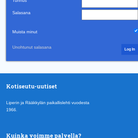
Tunnus
Salasana
Muista minut
Unohtunut salasana
Kotiseutu-uutiset
Liperin ja Rääkkylän paikallislehti vuodesta
1966.
Kuinka voimme palvella?