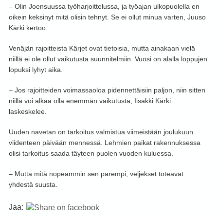
– Olin Joensuussa työharjoittelussa, ja työajan ulkopuolella en
oikein keksinyt mitä olisin tehnyt. Se ei ollut minua varten, Juuso
Kärki kertoo.
Venäjän rajoitteista Kärjet ovat tietoisia, mutta ainakaan vielä
niillä ei ole ollut vaikutusta suunnitelmiin. Vuosi on alalla loppujen
lopuksi lyhyt aika.
– Jos rajoitteiden voimassaoloa pidennettäisiin paljon, niin sitten
niillä voi alkaa olla enemmän vaikutusta, Iisakki Kärki
laskeskelee.
Uuden navetan on tarkoitus valmistua viimeistään joulukuun
viidenteen päivään mennessä. Lehmien paikat rakennuksessa
olisi tarkoitus saada täyteen puolen vuoden kuluessa.
– Mutta mitä nopeammin sen parempi, veljekset toteavat
yhdestä suusta.
Jaa: