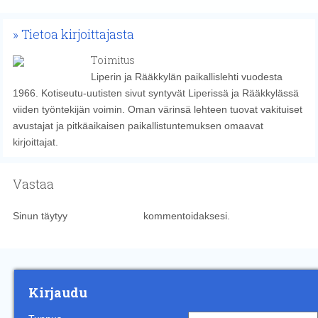
Tietoa kirjoittajasta
Toimitus
Liperin ja Rääkkylän paikallislehti vuodesta
1966. Kotiseutu-uutisten sivut syntyvät Liperissä ja Rääkkylässä
viiden työntekijän voimin. Oman värinsä lehteen tuovat vakituiset
avustajat ja pitkäaikaisen paikallistuntemuksen omaavat
kirjoittajat.
Vastaa
Sinun täytyy
kirjautua sisään
kommentoidaksesi.
Kirjaudu