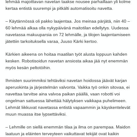
lehmää majoittavan navetan taakse nousee parhaillaan yli kolme
kertaa entistä suurempi ja pitkälti automatisoitu navetta.
– Käytännössä oli pakko laajentaa. Jos meinaa pärjätä, niin 40 –
60 lehmää alkaa olla nykypäivänä maitotilan edellytys. Uudessa
navetassa makuuparsia on 72 lehmälle, ja tilojen laajentamiseen
jätettiin tarkoituksella varaa, Juuso Kärki kertoo.
Kärkien aikeena on hoitaa maatilan työt alusta loppuun kahden
kesken. Robotisoidun navetan ansiosta aikaa jää nyt enemmän
myös kesän peltotöihin.
Ihmisten suurimmiksi tehtäviksi navetan hoidossa jäävät karjan
aperuokinta ja järjestelmän valvonta. Vaikka työ onkin sitovaa, ei
navettaa tarvitse aina valvoa paikan päällä, vaan robotti voi
ongelman sattuessa lähettää hälytyksen vaikkapa puhelimeen.
Lehmät liikkuvat navetassa entistä vapaammin ja käyskentelevät
muun muassa itse lypsettäviksi.
– Lehmille on siellä enemmän tilaa ja ilma on parempaa. Maidon
laatuun ja eläinten terveyteen vaikuttavat tekijät ovat kaikin