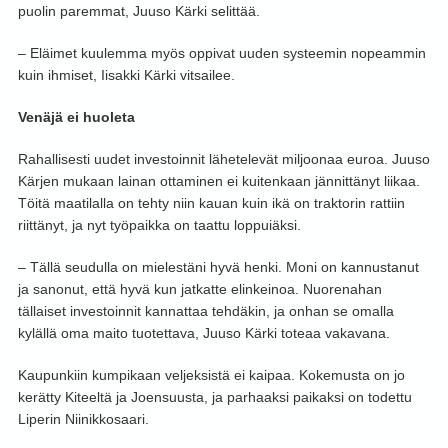
puolin paremmat, Juuso Kärki selittää.
– Eläimet kuulemma myös oppivat uuden systeemin nopeammin
kuin ihmiset, Iisakki Kärki vitsailee.
Venäjä ei huoleta
Rahallisesti uudet investoinnit lähetelevät miljoonaa euroa. Juuso
Kärjen mukaan lainan ottaminen ei kuitenkaan jännittänyt liikaa.
Töitä maatilalla on tehty niin kauan kuin ikä on traktorin rattiin
riittänyt, ja nyt työpaikka on taattu loppuiäksi.
– Tällä seudulla on mielestäni hyvä henki. Moni on kannustanut
ja sanonut, että hyvä kun jatkatte elinkeinoa. Nuorenahan
tällaiset investoinnit kannattaa tehdäkin, ja onhan se omalla
kylällä oma maito tuotettava, Juuso Kärki toteaa vakavana.
Kaupunkiin kumpikaan veljeksistä ei kaipaa. Kokemusta on jo
kerätty Kiteeltä ja Joensuusta, ja parhaaksi paikaksi on todettu
Liperin Niinikkosaari.